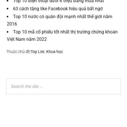
Top 10 điện thoại dưới 6 triệu đáng mua nhất
63 cách tăng like Facebook hiệu quả bất ngờ
Top 10 nước có quân đội mạnh nhất thế giới năm
2016
Top 10 mã cổ phiếu tốt nhất thị trường chứng khoán
Việt Nam năm 2022
Thuộc chủ đề:
Top List
,
Khoa học
Sidebar
Search
the
chính
site
...