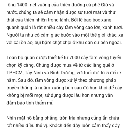
rộng 1400 mét vuông của thiên đường cà phê Gió và
nước, chúng ta sẽ cảm nhận được sự tươi mát và thư
thái của thiên nhiên trong lành. Bởi lẽ bao bọc xung
quanh quán là rất nhiều cây tầm vông cao lớn, xanh tươi.
Người ta như có cảm giác bước vào một thế giới khác, xa
với cái ồn ào, bụi bặm chật chội ở khu dân cư bên ngoài.
Toàn bộ quán được thiết kế từ 7000 cây tầm vông tuyển
chọn kỹ càng. Chúng được mua về từ các làng quê ở
TP.HCM, Tây Ninh và Bình Dương, với tuổi đời từ 5 đến 7
năm. Sau đó, tầm vông được xử lý theo phương pháp
truyền thống là ngâm xuống bùn sau đó hun khói để cây
không bị mối mọt, sử dụng được lâu hơn nhưng vẫn
đảm bảo tính thẩm mĩ.
Nhìn mặt hồ bằng phẳng, tròn trịa nhưng cũng ẩn chứa
rất nhiều điều thú vị. Khách đến đây luôn cảm thấy đáy