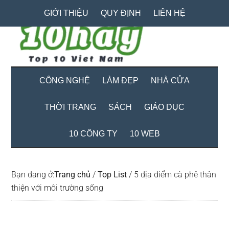
Skip
Skip
Bỏ
GIỚI THIỆU
QUY ĐỊNH
LIÊN HỆ
to
to
qua
main
secondary
primary
content
menu
sidebar
CÔNG NGHỆ
LÀM ĐẸP
NHÀ CỬA
THỜI TRANG
SÁCH
GIÁO DỤC
10 CÔNG TY
10 WEB
Bạn đang ở:
Trang chủ
/
Top List
/
5 địa điểm cà phê thân
thiện với môi trường sống