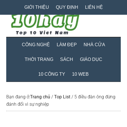
Skip
Skip
Bỏ
GIỚI THIỆU
QUY ĐỊNH
LIÊN HỆ
to
to
qua
main
secondary
primary
content
menu
sidebar
CÔNG NGHỆ
LÀM ĐẸP
NHÀ CỬA
THỜI TRANG
SÁCH
GIÁO DỤC
10 CÔNG TY
10 WEB
Bạn đang ở:
Trang chủ
/
Top List
/
5 điều đàn ông đừng
đánh đổi vì sự nghiệp