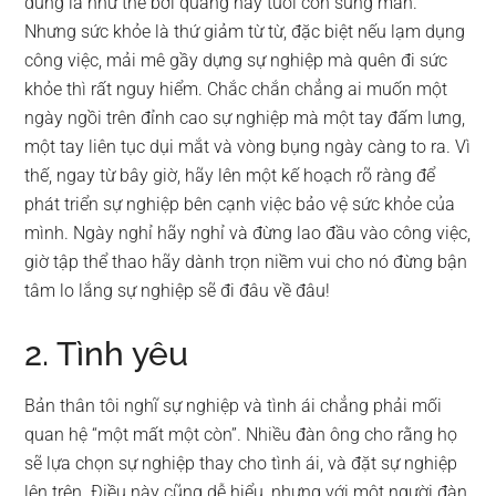
đúng là như thế bởi quãng này tuổi còn sung mãn.
Nhưng sức khỏe là thứ giảm từ từ, đặc biệt nếu lạm dụng
công việc, mải mê gầy dựng sự nghiệp mà quên đi sức
khỏe thì rất nguy hiểm. Chắc chắn chẳng ai muốn một
ngày ngồi trên đỉnh cao sự nghiệp mà một tay đấm lưng,
một tay liên tục dụi mắt và vòng bụng ngày càng to ra. Vì
thế, ngay từ bây giờ, hãy lên một kế hoạch rõ ràng để
phát triển sự nghiệp bên cạnh việc bảo vệ sức khỏe của
mình. Ngày nghỉ hãy nghỉ và đừng lao đầu vào công việc,
giờ tập thể thao hãy dành trọn niềm vui cho nó đừng bận
tâm lo lắng sự nghiệp sẽ đi đâu về đâu!
2. Tình yêu
Bản thân tôi nghĩ sự nghiệp và tình ái chẳng phải mối
quan hệ “một mất một còn”. Nhiều đàn ông cho rằng họ
sẽ lựa chọn sự nghiệp thay cho tình ái, và đặt sự nghiệp
lên trên. Điều này cũng dễ hiểu, nhưng với một người đàn