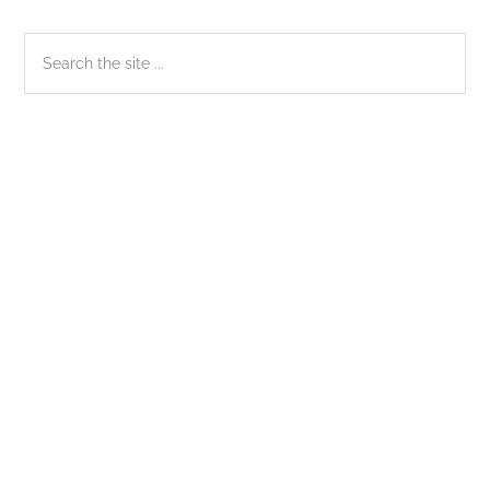
Sidebar
Search
the
chính
site
...