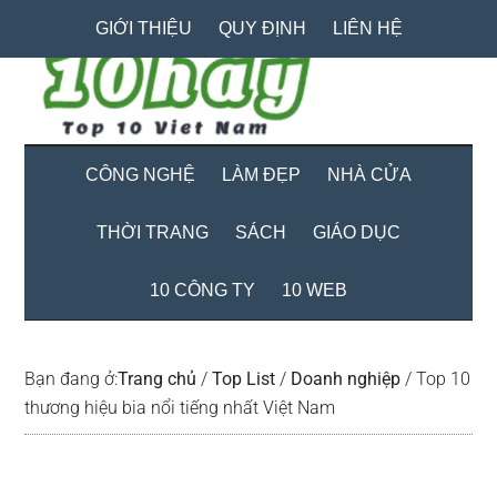
Skip
Skip
Bỏ
GIỚI THIỆU
QUY ĐỊNH
LIÊN HỆ
to
to
qua
main
secondary
primary
content
menu
sidebar
CÔNG NGHỆ
LÀM ĐẸP
NHÀ CỬA
THỜI TRANG
SÁCH
GIÁO DỤC
10 CÔNG TY
10 WEB
Bạn đang ở:
Trang chủ
/
Top List
/
Doanh nghiệp
/
Top 10
thương hiệu bia nổi tiếng nhất Việt Nam