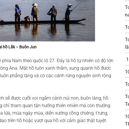
T
n
T
T
lầ
i hồ Lắk – Buôn Jun
1
hía Nam theo quốc lộ 27. Đây là hồ tự nhiên có độ lớn
 Krông Ana. Mặt hồ luôn xanh thắm, xung quanh hồ được
1
luôn phẳng lặng và có các cánh rừng nguyên sinh rộng
T
T
nh sẽ được cưỡi voi ngắm cảnh núi non, buôn làng, hồ
Te
 chỉ tham quan tận hưởng thiên nhiên mà còn thưởng
 lửa, múa ngày mùa, diễn xướng cồng chiêng, t’rưng,
1
ạo trên hồ hoặc vượt qua hồ với cảm giác thật tuyệt.
T