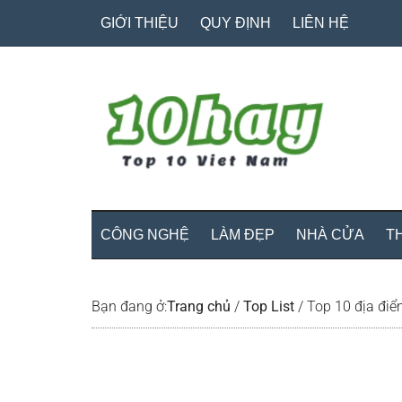
Skip
Skip
Bỏ
GIỚI THIỆU
QUY ĐỊNH
LIÊN HỆ
to
to
qua
main
secondary
primary
content
menu
sidebar
CÔNG NGHỆ
LÀM ĐẸP
NHÀ CỬA
T
Bạn đang ở:
Trang chủ
/
Top List
/
Top 10 địa điểm