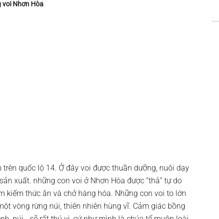
 voi Nhơn Hòa
trên quốc lộ 14. Ở đây voi được thuần dưỡng, nuôi dạy
 sản xuất. những con voi ở Nhơn Hòa được “thả” tự do
ìm kiếm thức ăn và chở hàng hóa. Những con voi to lớn
một vòng rừng núi, thiên nhiên hùng vĩ. Cảm giác bồng
ềnh, núi,…sẽ rất thú vị, cứ như mình là chúa tể muôn loài,