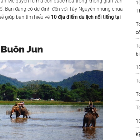
Ban Mê quyến rũ mà còn được hòa trong không gian văn
1
số. Bạn đang có dự định đến với Tây Nguyên nhưng chưa
T
ẽ giúp bạn tìm hiểu về
10 địa điểm du lịch nổi tiếng tại
T
c
T
– Buôn Jun
bi
1
T
T
T
1
K