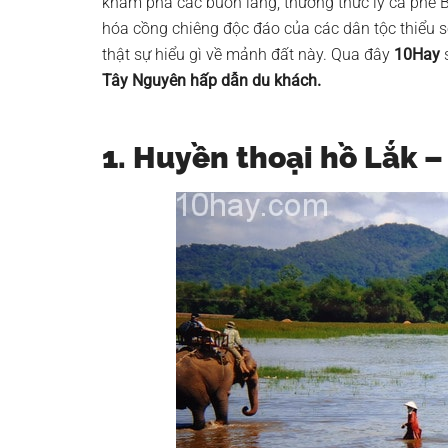
khám phá các buôn làng, thưởng thức ly cà phê 
hóa cồng chiêng độc đáo của các dân tộc thiểu 
thật sự hiểu gì về mảnh đất này. Qua đây
10Hay
s
Tây Nguyên hấp dẫn du khách
.
1. Huyền thoại hồ Lắk 