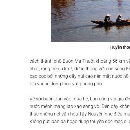
Huyền thoạ
cách thành phố Buôn Ma Thuột khoảng 56 km về p
nhất, rộng trên 5 km², được thông với con sông
bao bọc bởi những dãy núi cao nên mặt nước hồ 
lớn với hệ động thực vật phong phú.
Về với buôn Jun vào mùa hè, bạn cùng với gia đì
nước mênh mang lao xao sóng vỗ. Đến đây không
thức những nét văn hóa Tây Nguyên như điệu múa
k’lông pút, đàn đá hoặc dùng thuyền độc mộc đi d