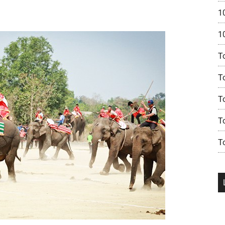
1
1
T
T
T
To
T