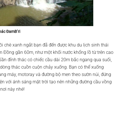
hác ĐamB’ri
i chè xanh ngắt bạn đã đến được khu du lịch sinh thái
m Đồng gần 60m, như một khối nước khổng lồ từ trên cao
 Gần đỉnh thác có chiếc cầu dài 20m bắc ngang qua suối,
c dòng thác cuồn cuộn chảy xuống. Bạn có thể xuống
hang máy, motoray và đường bộ men theo sườn núi, đứng
yện với ánh sáng mặt trời tạo nên những đường cầu vồng
 nơi này nhé!