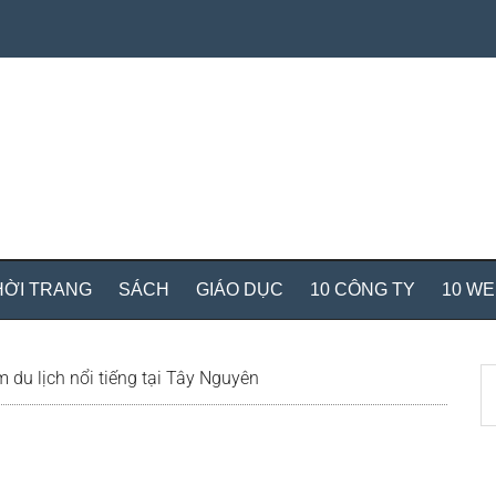
HỜI TRANG
SÁCH
GIÁO DỤC
10 CÔNG TY
10 W
S
 du lịch nổi tiếng tại Tây Nguyên
th
si
...