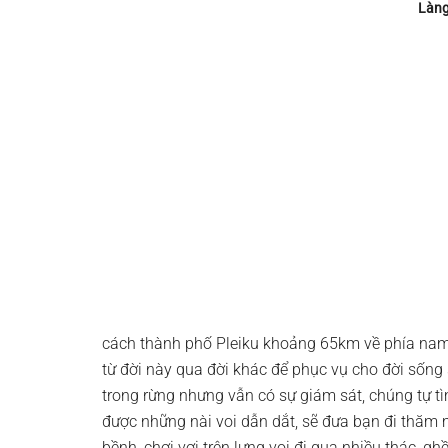
Làng
cách thành phố Pleiku khoảng 65km về phía nam 
từ đời này qua đời khác để phục vụ cho đời sống
trong rừng nhưng vẫn có sự giám sát, chúng tự t
được những nài voi dẫn dắt, sẽ đưa bạn đi thăm 
bềnh, chơi vơi trên lưng voi đi qua nhiều thác, gh