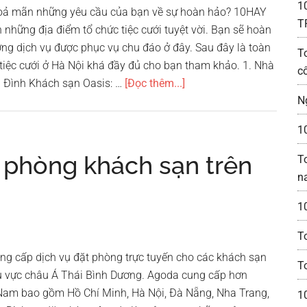
1
thoả mãn những yêu cầu của bạn về sự hoàn hảo? 10HAY
T
n những địa điểm tổ chức tiệc cưới tuyệt vời. Bạn sẽ hoàn
ợng dịch vụ được phục vụ chu đáo ở đây. Sau đây là toàn
T
iệc cưới ở Hà Nội khá đầy đủ cho bạn tham khảo. 1. Nhà
c
vềDanh
a Đình Khách sạn Oasis: …
[Đọc thêm...]
sách
N
nhà
1
hàng
tiệc
 phòng khách sạn trên
T
cưới
n
ở
1
Hà
Nội
T
ng cấp dịch vụ đặt phòng trực tuyến cho các khách sạn
T
hu vực châu Á Thái Bình Dương. Agoda cung cấp hơn
 Nam bao gồm Hồ Chí Minh, Hà Nội, Đà Nẵng, Nha Trang,
1