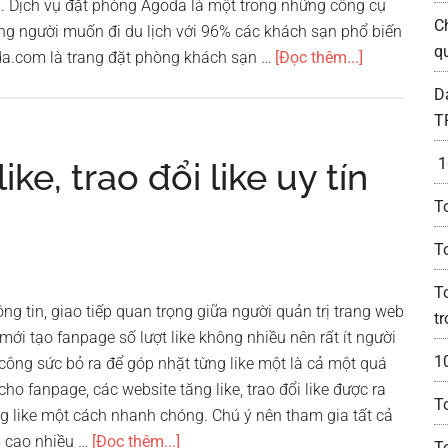
. Dịch vụ đặt phòng Agoda là một trong những công cụ
C
ng người muốn đi du lịch với 96% các khách sạn phổ biến
q
vềHướng
da.com là trang đặt phòng khách sạn …
[Đọc thêm...]
dẫn
D
cách
T
đặt
phòng
1
ke, trao đổi like uy tín
khách
T
sạn
trên
T
Agoda
T
g tin, giao tiếp quan trọng giữa người quản trị trang web
t
mới tạo fanpage số lượt like không nhiều nên rất ít người
10
à công sức bỏ ra để góp nhặt từng like một là cả một quá
cho fanpage, các website tăng like, trao đổi like được ra
To
g like một cách nhanh chóng. Chú ý nên tham gia tất cả
vềTop
m cao nhiều …
[Đọc thêm...]
T