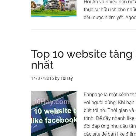
Hội An và nhiều hơn nữa
thực sự hữu ích cho nhữ
đều được niêm yết. Ago
Top 10 website tăng li
nhất
14/07/2016
by
10Hay
Fanpage là một kênh thôn
với người dùng. Khi bạn 
biết tới nó. Thời gian v
trình. Để đẩy nhanh like 
đời đáp ứng nhu cầu tăn
các site để bạn like điể