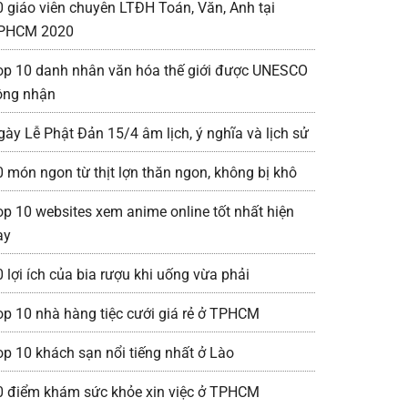
0 giáo viên chuyên LTĐH Toán, Văn, Anh tại
PHCM 2020
op 10 danh nhân văn hóa thế giới được UNESCO
ông nhận
gày Lễ Phật Đản 15/4 âm lịch, ý nghĩa và lịch sử
0 món ngon từ thịt lợn thăn ngon, không bị khô
op 10 websites xem anime online tốt nhất hiện
ay
0 lợi ích của bia rượu khi uống vừa phải
op 10 nhà hàng tiệc cưới giá rẻ ở TPHCM
op 10 khách sạn nổi tiếng nhất ở Lào
0 điểm khám sức khỏe xin việc ở TPHCM