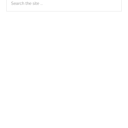
Sidebar
the
chính
site
...