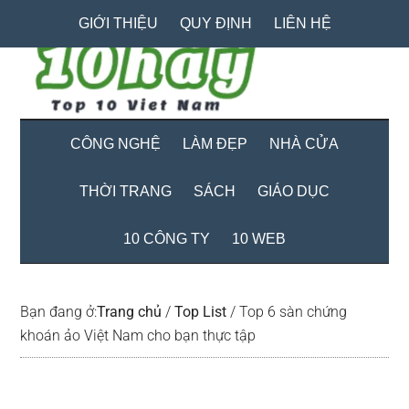
Skip
Skip
Bỏ
GIỚI THIỆU
QUY ĐỊNH
LIÊN HỆ
to
to
qua
main
secondary
primary
content
menu
sidebar
CÔNG NGHỆ
LÀM ĐẸP
NHÀ CỬA
THỜI TRANG
SÁCH
GIÁO DỤC
10 CÔNG TY
10 WEB
Bạn đang ở:
Trang chủ
/
Top List
/
Top 6 sàn chứng
khoán ảo Việt Nam cho bạn thực tập