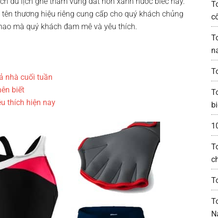
ách du lịch ghé thăm vùng đất non xanh nước biếc này.
T
 tên thương hiệu riêng cung cấp cho quý khách chủng
c
 thao mà quý khách đam mê và yêu thích.
T
n
T
ả nhà cuối tuần
ên biết
T
u thích hiện nay
bi
1
T
c
T
T
N