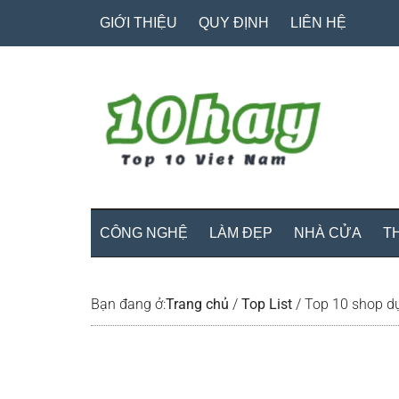
Skip
Skip
Bỏ
GIỚI THIỆU
QUY ĐỊNH
LIÊN HỆ
to
to
qua
main
secondary
primary
content
menu
sidebar
CÔNG NGHỆ
LÀM ĐẸP
NHÀ CỬA
T
Bạn đang ở:
Trang chủ
/
Top List
/
Top 10 shop dụ