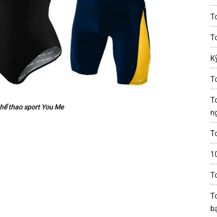
T
T
K
T
T
thể thao sport You Me
n
T
1
T
To
b