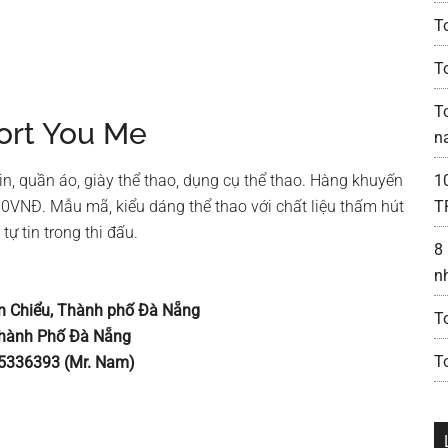
T
T
T
port You Me
n
n, quần áo, giày thể thao, dụng cụ thể thao. Hàng khuyến
1
0VNĐ. Mẫu mã, kiểu dáng thể thao với chất liệu thấm hút
T
ự tin trong thi đấu.
8
n
ên Chiểu, Thành phố Đà Nẵng
T
Thành Phố Đà Nẵng
T
5336393 (Mr. Nam)