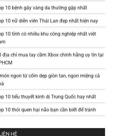
op 10 bệnh gây vàng da thường gặp nhất
op 10 nữ diễn viên Thái Lan đẹp nhất hiện nay
op 10 tỉnh có nhiều khu công nghiệp nhất việt
am
0 địa chỉ mua tay cầm Xbox chính hãng uy tín tại
PHCM
 món ngon từ cốm dẹp giòn tan, ngon miệng cả
hà
op 10 tiểu thuyết kinh dị Trung Quốc hay nhất
op 10 thói quen hại não bạn cần biết để tránh
LIÊN HỆ