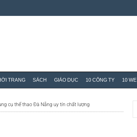
HỜI TRANG
SÁCH
GIÁO DỤC
10 CÔNG TY
10 W
S
ng cụ thể thao Đà Nẵng uy tín chất lượng
th
si
...