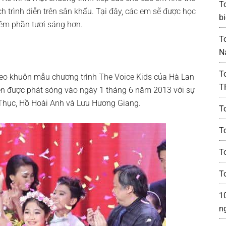
T
 trình diễn trên sân khấu. Tại đây, các em sẽ được học
bi
hêm phần tươi sáng hơn.
T
N
T
eo khuôn mẫu chương trình The Voice Kids của Hà Lan
T
 được phát sóng vào ngày 1 tháng 6 năm 2013 với sự
iền Thục, Hồ Hoài Anh và Lưu Hương Giang.
T
T
To
T
1
n