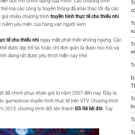
 hiện ước mơ chính đáng của mình. Các chương trình
T
Vì thế mà các công ty truyền thông đã khai thác tối đa các
c
́n giả nhiều chương trình
truyền hình thực tế cho thiếu nhi
T
̣c niềm yêu mến của hàng vạn người xem.
n
ực tế cho thiếu nhi
ngày một phát triển không ngừng. Các
T
 được dịp trổ tài hoặc chỉ đơn giản là được học hỏi và
n
̀nh đang rất được yêu thích hiện nay nhé.
T
D
T
đã chinh phục khán giả từ năm 2007 đến nay. Đây là
T
các gameshow truyền hình thực tế trên VTV. Chương trình
h
năm 2013, chương trình đổi tên thành
Đồ Rê Mí
đôi
. Tuy
T
T