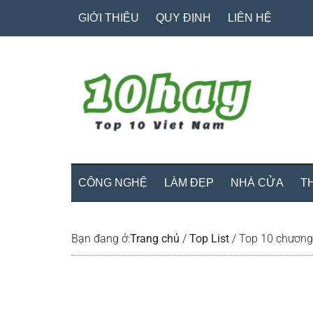
Skip
Skip
Bỏ
GIỚI THIỆU
QUY ĐỊNH
LIÊN HỆ
to
to
qua
main
secondary
primary
content
menu
sidebar
CÔNG NGHỆ
LÀM ĐẸP
NHÀ CỬA
T
Bạn đang ở:
Trang chủ
/
Top List
/
Top 10 chương tr