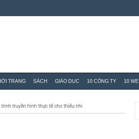
HỜI TRANG
SÁCH
GIÁO DỤC
10 CÔNG TY
10 W
S
ình truyền hình thực tế cho thiếu nhi
th
si
...