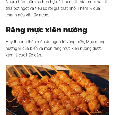
Nước chấm gồm có hỗn hợp: 1 trái ớt, ½ thìa muối hạt, ½
thìa bột ngọt và tiêu sọ rồi giã thật nhỏ; Thêm ½ quả
chanh nữa vắt lấy nước.
Răng mực xiên nướng
Hãy thưởng thức món ăn ngon từ vùng biển, Mực mang
hương vị của biển và món răng mực xiên nướng được
xem là cực hấp dẫn.