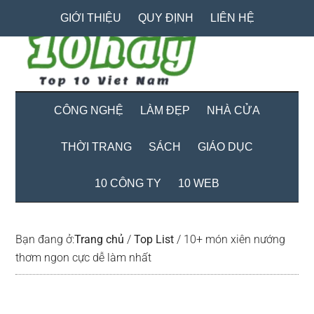
Skip
Skip
Bỏ
GIỚI THIỆU
QUY ĐỊNH
LIÊN HỆ
to
to
qua
main
secondary
primary
content
menu
sidebar
CÔNG NGHỆ
LÀM ĐẸP
NHÀ CỬA
THỜI TRANG
SÁCH
GIÁO DỤC
10 CÔNG TY
10 WEB
Bạn đang ở:
Trang chủ
/
Top List
/
10+ món xiên nướng
thơm ngon cực dễ làm nhất