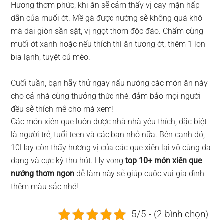
Hương thơm phức, khi ăn sẽ cảm thấy vị cay mặn hấp
dẫn của muối ớt. Mề gà được nướng sẽ không quá khô
mà dai giòn sần sật, vị ngọt thơm độc đáo. Chấm cùng
muối ớt xanh hoặc nếu thích thì ăn tương ớt, thêm 1 lon
bia lạnh, tuyệt cú mèo.
Cuối tuần, bạn hãy thử ngay nấu nướng các món ăn này
cho cả nhà cùng thưởng thức nhé, đảm bảo mọi người
đều sẽ thích mê cho mà xem!
Các món xiên que luôn được nhà nhà yêu thích, đặc biệt
là người trẻ, tuổi teen và các bạn nhỏ nữa. Bên cạnh đó,
10Hay còn thấy hương vị của các que xiên lại vô cùng đa
dạng và cực kỳ thu hút. Hy vọng
top 10+ món xiên que
nướng thơm ngon
dễ làm này sẽ giúp cuộc vui gia đình
thêm màu sắc nhé!
5/5 - (2 bình chọn)