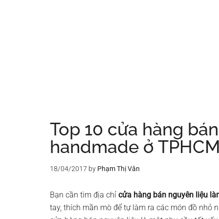
Top 10 cửa hàng bán
handmade ở TPHC
18/04/2017
by
Phạm Thị Vân
Bạn cần tìm địa chỉ
cửa hàng bán nguyên liệu 
tay, thích mần mò để tự làm ra các món đồ nhỏ nh