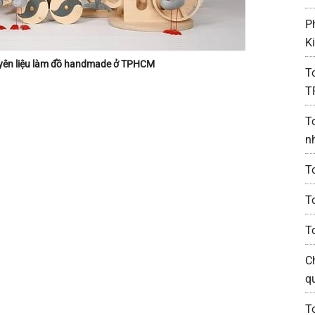
P
K
yên liệu làm đồ handmade ở TPHCM
T
T
T
n
T
T
T
C
q
T