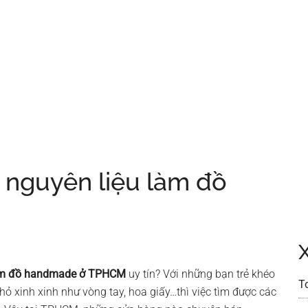
 nguyên liệu làm đồ
M
làm đồ handmade ở TPHCM
uy tín? Với những bạn trẻ khéo
T
ỏ xinh xinh như vòng tay, hoa giấy…thì việc tìm được các