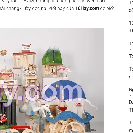
u. Vậy tại TPHCM, những cửa hàng nào chuyên bán
T
hải chăng? Hãy đọc bài viết này của
10Hay.com
để biết
c
1
T
T
To
T
n
N
D
T
T
m