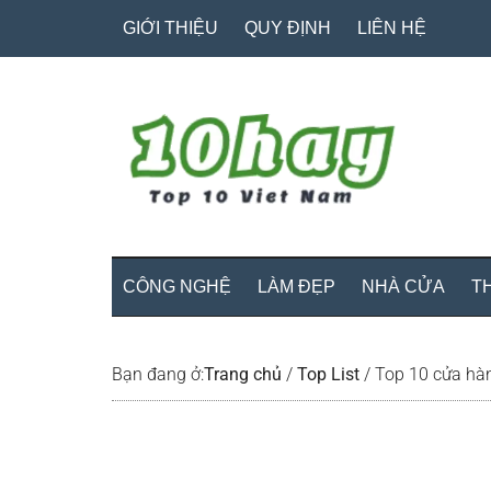
Skip
Skip
Bỏ
GIỚI THIỆU
QUY ĐỊNH
LIÊN HỆ
to
to
qua
main
secondary
primary
content
menu
sidebar
CÔNG NGHỆ
LÀM ĐẸP
NHÀ CỬA
T
Bạn đang ở:
Trang chủ
/
Top List
/
Top 10 cửa hà