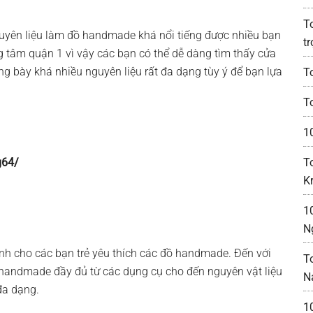
T
yên liệu làm đồ handmade khá nổi tiếng được nhiều bạn
t
 tâm quận 1 vì vậy các bạn có thể dễ dàng tìm thấy cửa
g bày khá nhiều nguyên liệu rất đa dạng tùy ý để bạn lựa
T
To
1
g64/
T
K
1
N
 cho các bạn trẻ yêu thích các đồ handmade. Đến với
T
andmade đầy đủ từ các dụng cụ cho đến nguyên vật liệu
N
 đa dạng.
1