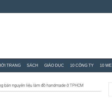
HỜI TRANG
SÁCH
GIÁO DỤC
10 CÔNG TY
10 W
S
ng bán nguyên liệu làm đồ handmade ở TPHCM
th
si
...