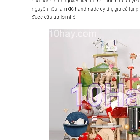
cửa hàng bán nguyên liệu là một nhu cầu tất yế
nguyên liệu làm đồ handmade uy tín, giá cả lại p
được câu trả lời nhé!