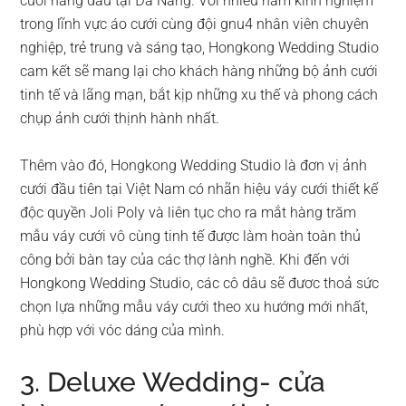
cưới hàng đầu tại Đà Nẵng. Với nhiều năm kinh nghiệm
trong lĩnh vực áo cưới cùng đội gnu4 nhân viên chuyên
nghiệp, trẻ trung và sáng tạo, Hongkong Wedding Studio
cam kết sẽ mang lại cho khách hàng những bộ ảnh cưới
tinh tế và lãng mạn, bắt kịp những xu thế và phong cách
chụp ảnh cưới thịnh hành nhất.
Thêm vào đó, Hongkong Wedding Studio là đơn vị ảnh
cưới đầu tiên tại Việt Nam có nhãn hiệu váy cưới thiết kế
độc quyền Joli Poly và liên tục cho ra mắt hàng trăm
mẫu váy cưới vô cùng tinh tế được làm hoàn toàn thủ
công bởi bàn tay của các thợ lành nghề. Khi đến với
Hongkong Wedding Studio, các cô dâu sẽ đươc thoả sức
chọn lựa những mẫu váy cưới theo xu hướng mới nhất,
phù hợp với vóc dáng của mình.
3. Deluxe Wedding- cửa