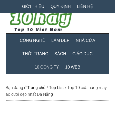
Skip
Skip
Bỏ
GIỚI THIỆU
QUY ĐỊNH
LIÊN HỆ
to
to
qua
main
secondary
primary
content
menu
sidebar
CÔNG NGHỆ
LÀM ĐẸP
NHÀ CỬA
THỜI TRANG
SÁCH
GIÁO DỤC
10 CÔNG TY
10 WEB
Bạn đang ở:
Trang chủ
/
Top List
/
Top 10 cửa hàng may
áo cưới đẹp nhất Đà Nẵng