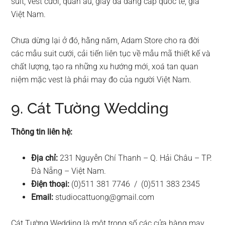
suit, vest cưới, quần âu, giày da đẳng cấp quốc tế, giá
Việt Nam.
Chưa dừng lại ở đó, hằng năm, Adam Store cho ra đời
các mẫu suit cưới, cải tiến liên tục về mẫu mã thiết kế và
chất lượng, tạo ra những xu hướng mới, xoá tan quan
niệm mặc vest là phải may đo của người Việt Nam.
9. Cát Tường Wedding
Thông tin liên hệ:
Địa chỉ:
231 Nguyễn Chí Thanh – Q. Hải Châu – TP.
Đà Nẵng – Việt Nam.
Điện thoại:
(0)511 381 7746 / (0)511 383 2345
Email:
studiocattuong@gmail.com
Cát Tường Wedding là một trong số các cửa hàng may