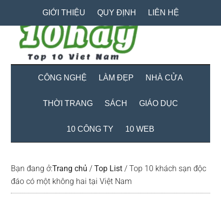
Skip
Skip
Bỏ
GIỚI THIỆU
QUY ĐỊNH
LIÊN HỆ
to
to
qua
main
secondary
primary
content
menu
sidebar
CÔNG NGHỆ
LÀM ĐẸP
NHÀ CỬA
THỜI TRANG
SÁCH
GIÁO DỤC
10 CÔNG TY
10 WEB
Bạn đang ở:
Trang chủ
/
Top List
/
Top 10 khách sạn độc
đáo có một không hai tại Việt Nam