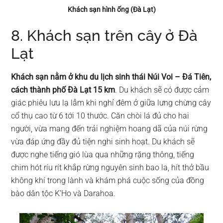
Khách sạn hình ống (Đà Lạt)
8. Khách sạn trên cây ở Đà
Lạt
Khách sạn nằm ở khu du lịch sinh thái Núi Voi – Đá Tiên,
cách thành phố Đà Lạt 15 km
. Du khách sẽ có được cảm
giác phiêu lưu lạ lẫm khi nghỉ đêm ở giữa lưng chừng cây
cổ thụ cao từ 6 tới 10 thước. Căn chòi lá đủ cho hai
người, vừa mang đến trải nghiệm hoang dã của núi rừng
vừa đáp ứng đầy đủ tiện nghi sinh hoạt. Du khách sẽ
được nghe tiếng gió lùa qua những rặng thông, tiếng
chim hót ríu rít khắp rừng nguyên sinh bao la, hít thở bầu
không khí trong lành và khám phá cuộc sống của đồng
bào dân tộc K’Ho và Darahoa.