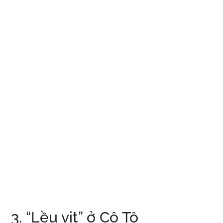
3. “Lều vịt” ở Cô Tô