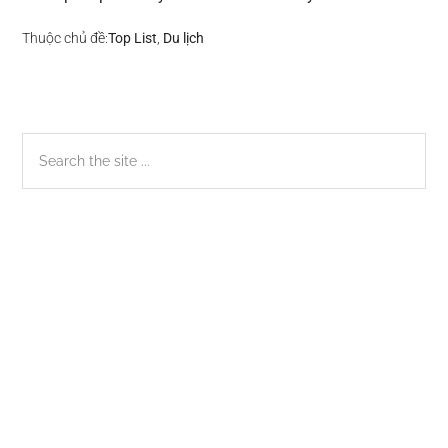
Thuộc chủ đề:
Top List
,
Du lịch
Sidebar
Search
the
chính
site
...