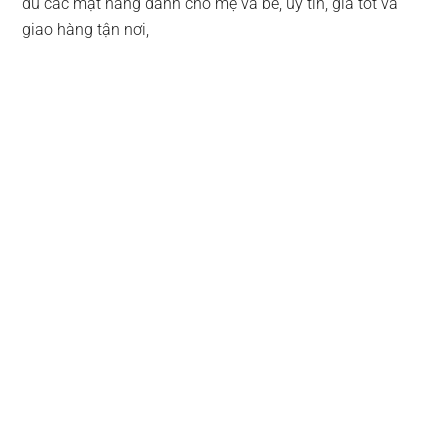
đủ các mặt hàng dành cho mẹ và bé, uy tín, giá tốt và
giao hàng tận nơi,