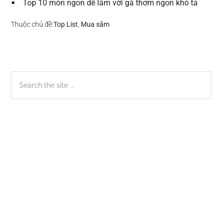
Top 10 món ngon dễ làm với gà thơm ngon khó tả
Thuộc chủ đề:
Top List
,
Mua sắm
Sidebar
Search
the
chính
site
...