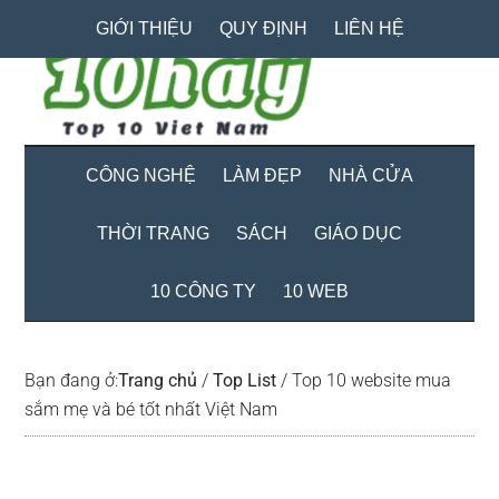
Skip
Skip
Bỏ
GIỚI THIỆU
QUY ĐỊNH
LIÊN HỆ
to
to
qua
main
secondary
primary
content
menu
sidebar
CÔNG NGHỆ
LÀM ĐẸP
NHÀ CỬA
THỜI TRANG
SÁCH
GIÁO DỤC
10 CÔNG TY
10 WEB
Bạn đang ở:
Trang chủ
/
Top List
/
Top 10 website mua
sắm mẹ và bé tốt nhất Việt Nam