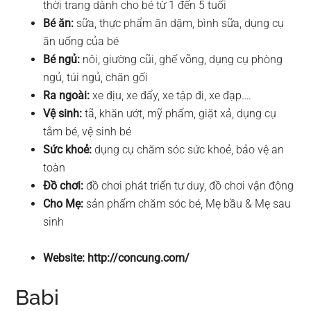
thời trang dành cho bé từ 1 đến 5 tuổi
Bé ăn:
sữa, thực phẩm ăn dặm, bình sữa, dụng cụ
ăn uống của bé
Bé ngủ:
nôi, giường cũi, ghế võng, dụng cụ phòng
ngủ, túi ngủ, chăn gối
Ra ngoài:
xe địu, xe đẩy, xe tập đi, xe đạp….
Vệ sinh:
tã, khăn ướt, mỹ phẩm, giặt xả, dụng cụ
tắm bé, vệ sinh bé
Sức khoẻ:
dụng cụ chăm sóc sức khoẻ, bảo vệ an
toàn
Đồ chơi:
đồ chơi phát triển tư duy, đồ chơi vận động
Cho Mẹ:
sản phẩm chăm sóc bé, Mẹ bầu & Mẹ sau
sinh
Website: http://concung.com/
Babi