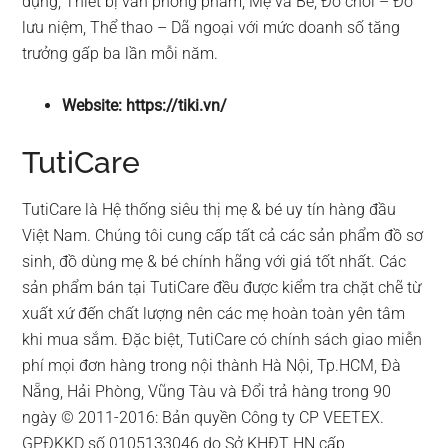
dụng, Thiết bị văn phòng phẩm, Mẹ và Bé, Đồ chơi – Đồ
lưu niệm, Thể thao – Dã ngoại với mức doanh số tăng
trưởng gấp ba lần mỗi năm.
Website: https://tiki.vn/
TutiCare
TutiCare là Hệ thống siêu thị mẹ & bé uy tín hàng đầu
Việt Nam. Chúng tôi cung cấp tất cả các sản phẩm đồ sơ
sinh, đồ dùng mẹ & bé chính hãng với giá tốt nhất. Các
sản phẩm bán tại TutiCare đều được kiểm tra chặt chẽ từ
xuất xứ đến chất lượng nên các mẹ hoàn toàn yên tâm
khi mua sắm. Đặc biệt, TutiCare có chính sách giao miễn
phí mọi đơn hàng trong nội thành Hà Nội, Tp.HCM, Đà
Nẵng, Hải Phòng, Vũng Tàu và Đổi trả hàng trong 90
ngày © 2011-2016: Bản quyền Công ty CP VEETEX.
GPĐKKD số 0105133046 do Sở KHĐT HN cấp