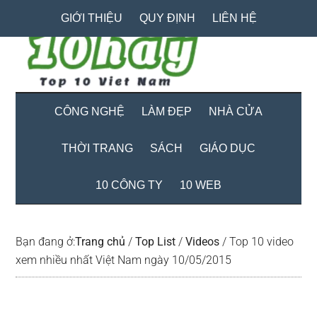
Skip
Skip
Bỏ
GIỚI THIỆU
QUY ĐỊNH
LIÊN HỆ
to
to
qua
main
secondary
primary
content
menu
sidebar
CÔNG NGHỆ
LÀM ĐẸP
NHÀ CỬA
THỜI TRANG
SÁCH
GIÁO DỤC
10 CÔNG TY
10 WEB
Bạn đang ở:
Trang chủ
/
Top List
/
Videos
/
Top 10 video
xem nhiều nhất Việt Nam ngày 10/05/2015