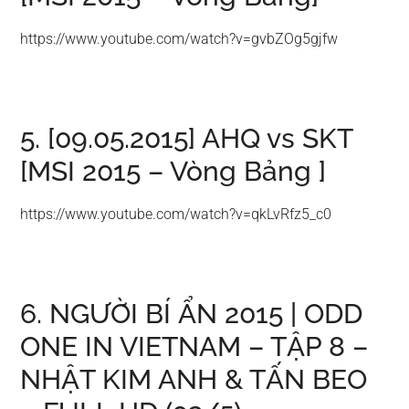
https://www.youtube.com/watch?v=gvbZOg5gjfw
5. [09.05.2015] AHQ vs SKT
[MSI 2015 – Vòng Bảng ]
https://www.youtube.com/watch?v=qkLvRfz5_c0
6. NGƯỜI BÍ ẨN 2015 | ODD
ONE IN VIETNAM – TẬP 8 –
NHẬT KIM ANH & TẤN BEO