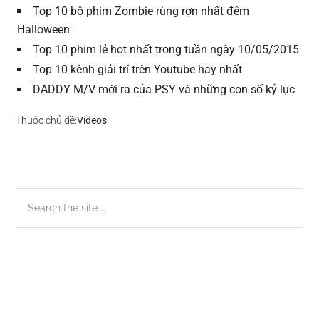
Top 10 bộ phim Zombie rùng rợn nhất đêm
Halloween
Top 10 phim lẻ hot nhất trong tuần ngày 10/05/2015
Top 10 kênh giải trí trên Youtube hay nhất
DADDY M/V mới ra của PSY và những con số kỷ lục
Thuộc chủ đề:
Videos
Sidebar
Search
the
chính
site
...