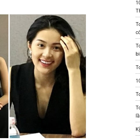
1
T
T
c
T
bi
T
1
T
T
lầ
K