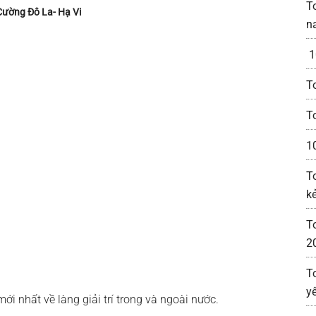
T
Cường Đô La- Hạ Vi
n
1
T
T
1
T
kẻ
T
2
T
y
ới nhất về làng giải trí trong và ngoài nước.