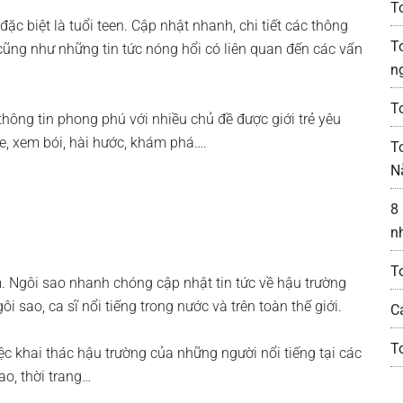
T
, đặc biệt là tuổi teen. Cập nhật nhanh, chi tiết các thông
T
ot cũng như những tin tức nóng hổi có liên quan đến các vấn
n
T
thông tin phong phú với nhiều chủ đề được giới trẻ yêu
e, xem bói, hài hước, khám phá….
T
N
8
n
To
am. Ngôi sao nhanh chóng cập nhật tin tức về hậu trường
gôi sao, ca sĩ nổi tiếng trong nước và trên toàn thế giới.
C
T
việc khai thác hậu trường của những người nổi tiếng tại các
ao, thời trang…