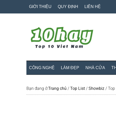
Skip
Skip
Bỏ
GIỚI THIỆU
QUY ĐỊNH
LIÊN HỆ
to
to
qua
main
secondary
primary
content
menu
sidebar
CÔNG NGHỆ
LÀM ĐẸP
NHÀ CỬA
T
Bạn đang ở:
Trang chủ
/
Top List
/
Showbiz
/
Top 