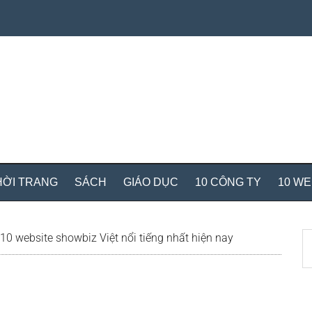
HỜI TRANG
SÁCH
GIÁO DỤC
10 CÔNG TY
10 W
S
10 website showbiz Việt nổi tiếng nhất hiện nay
th
si
...