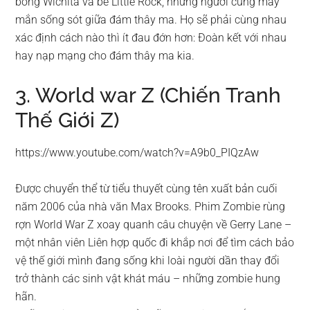
bỏng Wichita và bé Little Rock, những người cũng may
mắn sống sót giữa đám thây ma. Họ sẽ phải cùng nhau
xác định cách nào thì ít đau đớn hơn: Đoàn kết với nhau
hay nạp mạng cho đám thây ma kia.
3. World war Z (Chiến Tranh
Thế Giới Z)
https://www.youtube.com/watch?v=A9b0_PIQzAw
Được chuyển thể từ tiểu thuyết cùng tên xuất bản cuối
năm 2006 của nhà văn Max Brooks. Phim Zombie rùng
rợn World War Z xoay quanh câu chuyện về Gerry Lane –
một nhân viên Liên hợp quốc đi khắp nơi để tìm cách bảo
vệ thế giới mình đang sống khi loài người dần thay đổi
trở thành các sinh vật khát máu – những zombie hung
hãn.