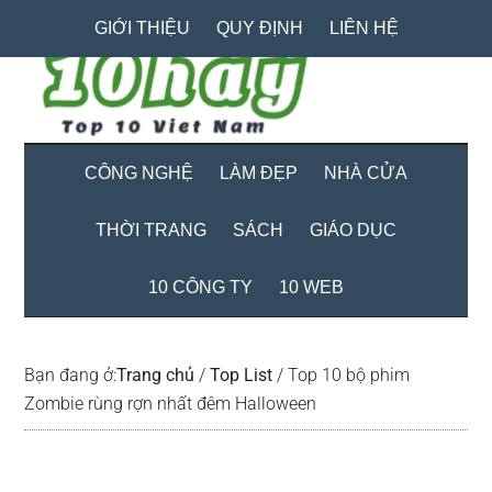
Skip
Skip
Bỏ
GIỚI THIỆU
QUY ĐỊNH
LIÊN HỆ
to
to
qua
main
secondary
primary
content
menu
sidebar
CÔNG NGHỆ
LÀM ĐẸP
NHÀ CỬA
THỜI TRANG
SÁCH
GIÁO DỤC
10 CÔNG TY
10 WEB
Bạn đang ở:
Trang chủ
/
Top List
/
Top 10 bộ phim
Zombie rùng rợn nhất đêm Halloween