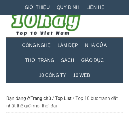
Skip
Skip
Bỏ
GIỚI THIỆU
QUY ĐỊNH
LIÊN HỆ
to
to
qua
main
secondary
primary
content
menu
sidebar
CÔNG NGHỆ
LÀM ĐẸP
NHÀ CỬA
THỜI TRANG
SÁCH
GIÁO DỤC
10 CÔNG TY
10 WEB
Bạn đang ở:
Trang chủ
/
Top List
/
Top 10 bức tranh đắt
nhất thế giới mọi thời đại