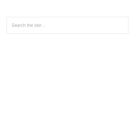
Sidebar
Search
the
chính
site
...