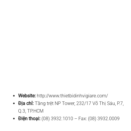
Website:
http://www.thietbidinhvigiare.com/
Địa chỉ:
Tầng trệt NP Tower, 232/17 Võ Thị Sáu, P.7,
Q.3, TP.HCM
Điện thoại:
(08) 3932.1010 – Fax: (08) 3932.0009