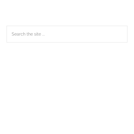
Sidebar
Search
the
chính
site
...