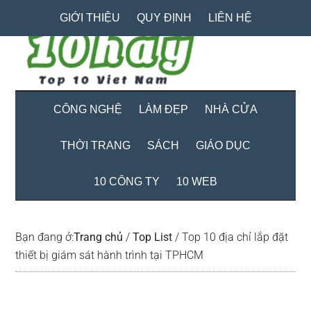
Skip
Skip
Bỏ
GIỚI THIỆU
QUY ĐỊNH
LIÊN HỆ
to
to
qua
main
secondary
primary
content
menu
sidebar
CÔNG NGHỆ
LÀM ĐẸP
NHÀ CỬA
THỜI TRANG
SÁCH
GIÁO DỤC
10 CÔNG TY
10 WEB
Bạn đang ở:
Trang chủ
/
Top List
/
Top 10 địa chỉ lắp đặt
thiết bị giám sát hành trình tại TPHCM