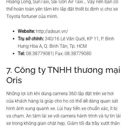
Hoàng Long, SunTaxi, Sài Gòn Air Taxi… Vậy nên bạn có
thể hoàn toàn yên tâm khi lắp đặt thiết bị định vị cho xe
Toyota fortuner của mình.
Website:
http://adsun.vn/
Trụ sở chính:
340/16 Lê Văn Quới, KP 11, P. Bình
Hưng Hòa A, Q. Bình Tân, Tp. HCM
Tel:
08.38779081| Fax: 08.38779080
7. Công ty TNHH thương mại
Oris
Những lợi ích khi dùng camera 360 lắp đặt trên xe hơi
của khách hàng là giúp cho ho có thể dễ dàng quan sát
hình ảnh xung quanh xe. Lùi hay tiến xe chuẩn xác, ít bị
va chạm. An tâm lái xe với camera hành trình và tự tin lái
xe trong không gian chật hẹp. Giảm tối đa trầy xướt thân