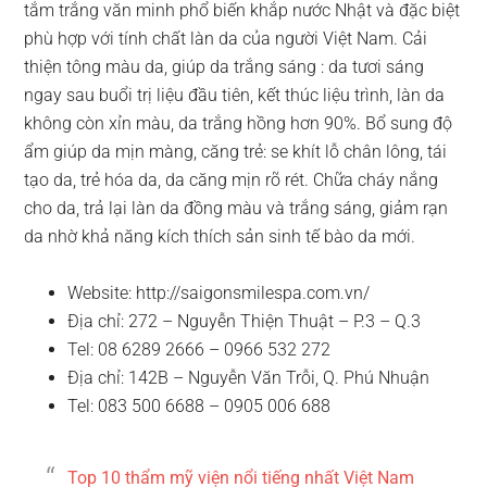
tắm trắng văn minh phổ biến khắp nước Nhật và đặc biệt
phù hợp với tính chất làn da của người Việt Nam. Cải
thiện tông màu da, giúp da trắng sáng : da tươi sáng
ngay sau buổi trị liệu đầu tiên, kết thúc liệu trình, làn da
không còn xỉn màu, da trắng hồng hơn 90%. Bổ sung độ
ẩm giúp da mịn màng, căng trẻ: se khít lỗ chân lông, tái
tạo da, trẻ hóa da, da căng mịn rõ rét. Chữa cháy nắng
cho da, trả lại làn da đồng màu và trắng sáng, giảm rạn
da nhờ khả năng kích thích sản sinh tế bào da mới.
Website: http://saigonsmilespa.com.vn/
Địa chỉ: 272 – Nguyễn Thiện Thuật – P.3 – Q.3
Tel: 08 6289 2666 – 0966 532 272
Địa chỉ: 142B – Nguyễn Văn Trỗi, Q. Phú Nhuận
Tel: 083 500 6688 – 0905 006 688
Top 10 thẩm mỹ viện nổi tiếng nhất Việt Nam