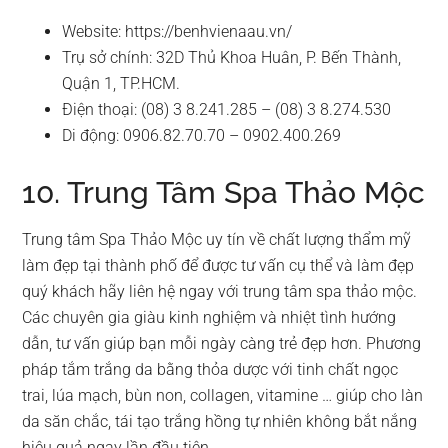
Website: https://benhvienaau.vn/
Trụ sở chính: 32D Thủ Khoa Huân, P. Bến Thành,
Quận 1, TP.HCM.
Điện thoại: (08) 3 8.241.285 – (08) 3 8.274.530
Di động: 0906.82.70.70 – 0902.400.269
10. Trung Tâm Spa Thảo Mộc
Trung tâm Spa Thảo Mộc uy tín về chất lượng thẩm mỹ
làm đẹp tại thành phố để được tư vấn cụ thể và làm đẹp
quý khách hãy liên hệ ngay với trung tâm spa thảo mộc.
Các chuyên gia giàu kinh nghiệm và nhiệt tình hướng
dẫn, tư vấn giúp bạn mỗi ngày càng trẻ đẹp hơn. Phương
pháp tắm trắng da bằng thỏa dược với tinh chất ngọc
trai, lúa mạch, bùn non, collagen, vitamine … giúp cho làn
da săn chắc, tái tạo trắng hồng tự nhiên không bắt nắng
hiệu quả ngay lần đầu tiên.