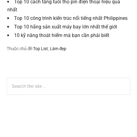
Top 10 cách tăng tuổi thọ pin điện thoại hiệu quả
nhất
Top 10 công trình kiến trúc nổi tiếng nhất Philippines
Top 10 hãng sản xuất máy bay lớn nhất thế giới
10 kỹ năng thoát hiểm mà bạn cần phải biết
Thuộc chủ đề:
Top List
,
Làm đẹp
Sidebar
Search
the
chính
site
...