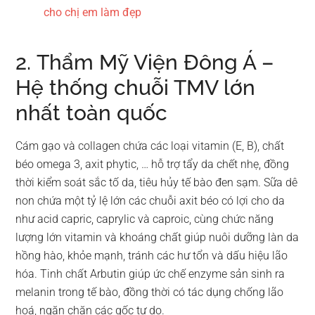
cho chị em làm đẹp
2. Thẩm Mỹ Viện Đông Á –
Hệ thống chuỗi TMV lớn
nhất toàn quốc
Cám gạo và collagen chứa các loại vitamin (E, B), chất
béo omega 3, axit phytic, … hỗ trợ tẩy da chết nhẹ, đồng
thời kiểm soát sắc tố da, tiêu hủy tế bào đen sạm. Sữa dê
non chứa một tỷ lệ lớn các chuỗi axit béo có lợi cho da
như acid capric, caprylic và caproic, cùng chức năng
lượng lớn vitamin và khoáng chất giúp nuôi dưỡng làn da
hồng hào, khỏe mạnh, tránh các hư tổn và dấu hiệu lão
hóa. Tinh chất Arbutin giúp ức chế enzyme sản sinh ra
melanin trong tế bào, đồng thời có tác dụng chống lão
hoá, ngăn chặn các gốc tự do.