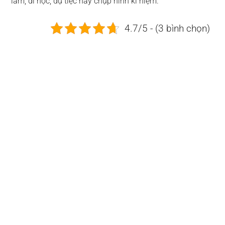
làm, đi học, dự tiệc hay chụp hình kỉ niệm.
4.7/5 - (3 bình chọn)