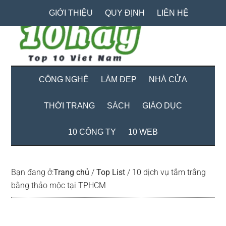
Skip
Skip
Bỏ
GIỚI THIỆU
QUY ĐỊNH
LIÊN HỆ
to
to
qua
main
secondary
primary
content
menu
sidebar
CÔNG NGHỆ
LÀM ĐẸP
NHÀ CỬA
THỜI TRANG
SÁCH
GIÁO DỤC
10 CÔNG TY
10 WEB
Bạn đang ở:
Trang chủ
/
Top List
/
10 dịch vụ tắm trắng
bằng thảo mộc tại TPHCM