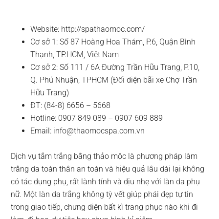
Website: http://spathaomoc.com/
Cơ sở 1: Số 87 Hoàng Hoa Thám, P.6, Quận Bình
Thạnh, TP.HCM, Việt Nam
Cơ sở 2: Số 111 / 6A Đường Trần Hữu Trang, P.10,
Q. Phú Nhuận, TPHCM (Đối diện bãi xe Chợ Trần
Hữu Trang)
ĐT: (84-8) 6656 – 5668
Hotline: 0907 849 089 – 0907 609 889
Email:
info@thaomocspa.com.vn
Dịch vụ tắm trắng bằng thảo mộc là phương pháp làm
trắng da toàn thân an toàn và hiệu quả lâu dài lại không
có tác dụng phụ, rất lành tính và dịu nhẹ với làn da phụ
nữ. Một làn da trắng không tỳ vết giúp phái đẹp tự tin
trong giao tiếp, chưng diện bất kì trang phục nào khi đi