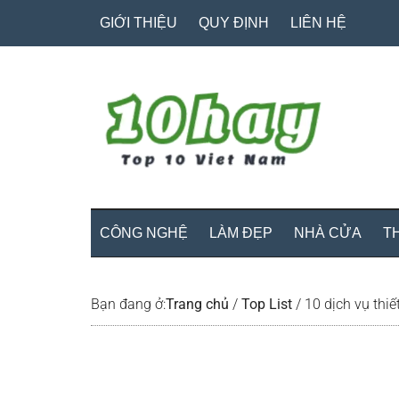
Skip
Skip
Bỏ
GIỚI THIỆU
QUY ĐỊNH
LIÊN HỆ
to
to
qua
main
secondary
primary
content
menu
sidebar
CÔNG NGHỆ
LÀM ĐẸP
NHÀ CỬA
T
Bạn đang ở:
Trang chủ
/
Top List
/
10 dịch vụ thiế