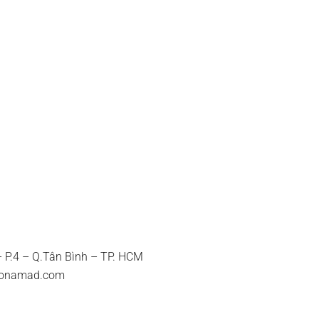
 P.4 – Q.Tân Bình – TP. HCM
aonamad.com