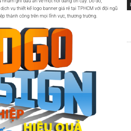
u nhằm ghi dấu ấn về một nơi đáng tin cậy. Do đó,
dịch vụ thiết kế logo banner giá rẻ tại TPHCM với đội ngũ
ệp thành công trên mọi lĩnh vực, thương trường.