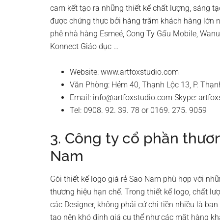
cam kết tạo ra những thiết kế chất lượng, sáng t
được chứng thực bởi hàng trăm khách hàng lớn n
phê nhà hàng Esmeé, Cong Ty Gấu Mobile, Wanu.p
Konnect Giáo dục …
Website: www.artfoxstudio.com
Văn Phòng: Hẻm 40, Thạnh Lộc 13, P. Thạn
Email:
info@artfoxstudio.com
Skype: artfox
Tel: 0908. 92. 39. 78 or 0169. 275. 9059
3. Công ty cổ phần thươ
Nam
Gói thiết kế logo giá rẻ Sao Nam phù hợp với nh
thương hiệu hạn chế. Trong thiết kế logo, chất l
các Designer, không phải cứ chi tiền nhiều là bạ
tạo nên khó định giá cụ thể như các mặt hàng kh