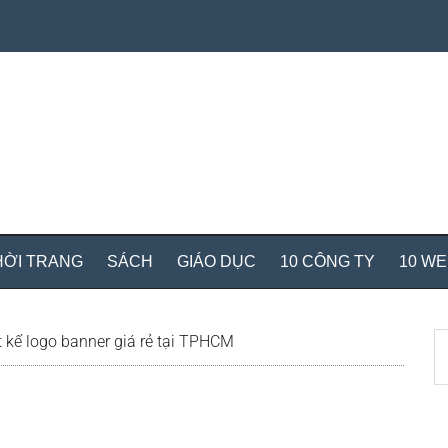
HỜI TRANG
SÁCH
GIÁO DỤC
10 CÔNG TY
10 W
S
t kế logo banner giá rẻ tại TPHCM
th
si
...