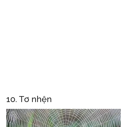
10. Tơ nhện