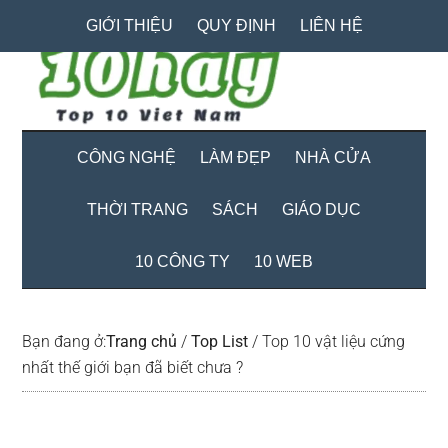
Skip
Skip
Bỏ
GIỚI THIỆU
QUY ĐỊNH
LIÊN HỆ
to
to
qua
main
secondary
primary
content
menu
sidebar
CÔNG NGHỆ
LÀM ĐẸP
NHÀ CỬA
THỜI TRANG
SÁCH
GIÁO DỤC
10 CÔNG TY
10 WEB
Bạn đang ở:
Trang chủ
/
Top List
/
Top 10 vật liệu cứng
nhất thế giới bạn đã biết chưa ?