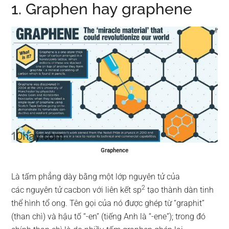
1. Graphen hay graphene
Graphence
Là tấm phẳng dày bằng một lớp nguyên tử của
2
các nguyên tử cacbon với liên kết sp
tạo thành dàn tinh
thể hình tổ ong. Tên gọi của nó được ghép từ “graphit”
(than chì) và hậu tố “-en” (tiếng Anh là “-ene”); trong đó