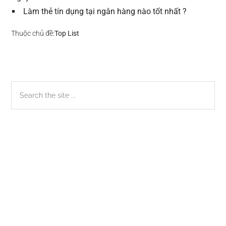
Làm thẻ tín dụng tại ngân hàng nào tốt nhất ?
Thuộc chủ đề:
Top List
Sidebar
Search
the
chính
site
...