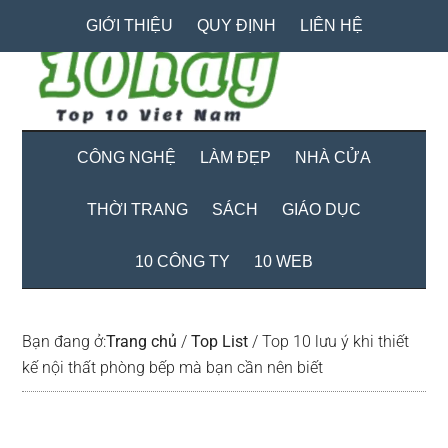
Skip
Skip
Bỏ
GIỚI THIỆU
QUY ĐỊNH
LIÊN HỆ
to
to
qua
main
secondary
primary
content
menu
sidebar
CÔNG NGHỆ
LÀM ĐẸP
NHÀ CỬA
THỜI TRANG
SÁCH
GIÁO DỤC
10 CÔNG TY
10 WEB
Bạn đang ở:
Trang chủ
/
Top List
/
Top 10 lưu ý khi thiết
kế nội thất phòng bếp mà bạn cần nên biết