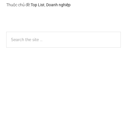
Thuộc chủ đề:
Top List
,
Doanh nghiệp
Sidebar
Search
the
chính
site
...