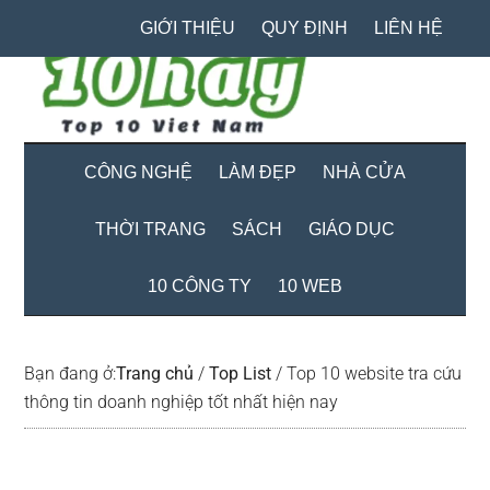
Skip
Skip
Bỏ
GIỚI THIỆU
QUY ĐỊNH
LIÊN HỆ
to
to
qua
main
secondary
primary
content
menu
sidebar
CÔNG NGHỆ
LÀM ĐẸP
NHÀ CỬA
THỜI TRANG
SÁCH
GIÁO DỤC
10 CÔNG TY
10 WEB
Bạn đang ở:
Trang chủ
/
Top List
/
Top 10 website tra cứu
thông tin doanh nghiệp tốt nhất hiện nay