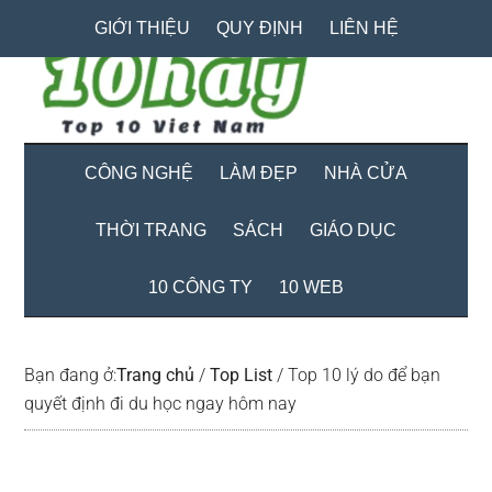
Skip
Skip
Bỏ
GIỚI THIỆU
QUY ĐỊNH
LIÊN HỆ
to
to
qua
main
secondary
primary
content
menu
sidebar
CÔNG NGHỆ
LÀM ĐẸP
NHÀ CỬA
THỜI TRANG
SÁCH
GIÁO DỤC
10 CÔNG TY
10 WEB
Bạn đang ở:
Trang chủ
/
Top List
/
Top 10 lý do để bạn
quyết định đi du học ngay hôm nay