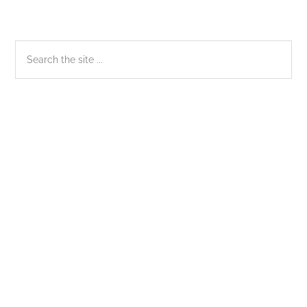
Sidebar
Search
the
chính
site
...