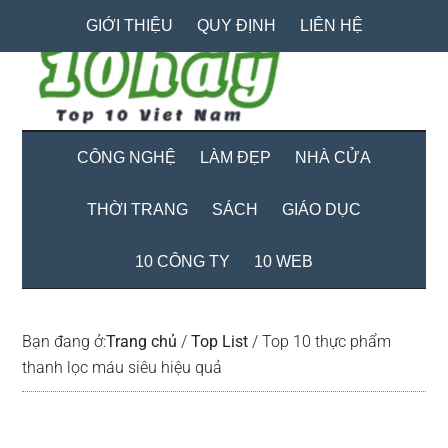
Skip
Skip
Bỏ
GIỚI THIỆU
QUY ĐỊNH
LIÊN HỆ
to
to
qua
main
secondary
primary
content
menu
sidebar
CÔNG NGHỆ
LÀM ĐẸP
NHÀ CỬA
THỜI TRANG
SÁCH
GIÁO DỤC
10 CÔNG TY
10 WEB
Bạn đang ở:
Trang chủ
/
Top List
/
Top 10 thực phẩm
thanh lọc máu siêu hiệu quả