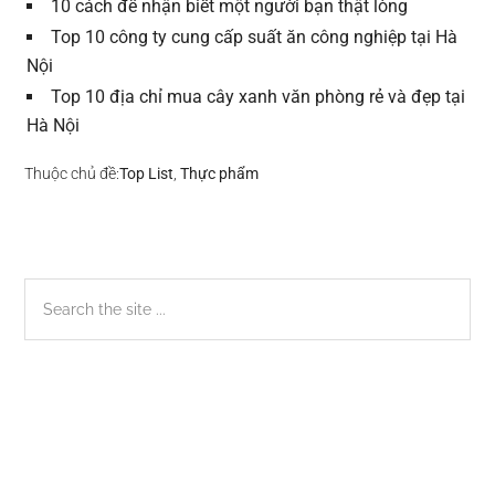
10 cách để nhận biết một người bạn thật lòng
Top 10 công ty cung cấp suất ăn công nghiệp tại Hà
Nội
Top 10 địa chỉ mua cây xanh văn phòng rẻ và đẹp tại
Hà Nội
Thuộc chủ đề:
Top List
,
Thực phẩm
Sidebar
Search
the
chính
site
...