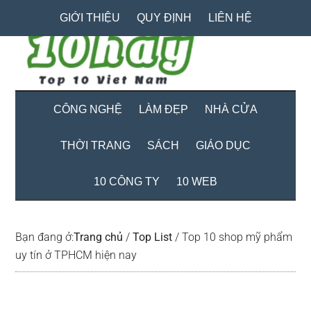
Skip
Skip
Bỏ
GIỚI THIỆU
QUY ĐỊNH
LIÊN HỆ
to
to
qua
main
secondary
primary
content
menu
sidebar
CÔNG NGHỆ
LÀM ĐẸP
NHÀ CỬA
THỜI TRANG
SÁCH
GIÁO DỤC
10 CÔNG TY
10 WEB
Bạn đang ở:
Trang chủ
/
Top List
/
Top 10 shop mỹ phẩm
uy tín ở TPHCM hiện nay