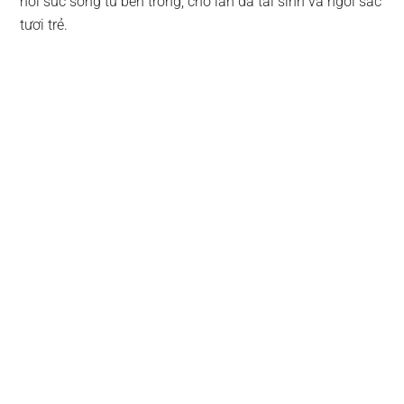
hồi sức sống từ bên trong, cho làn da tái sinh và ngời sắc
tươi trẻ.