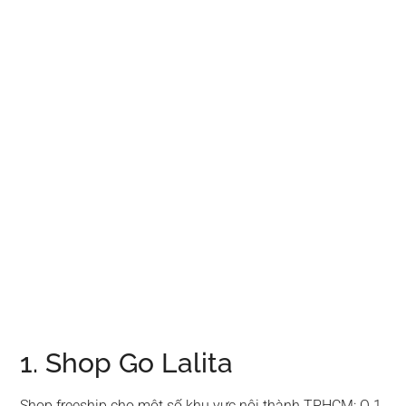
1. Shop Go Lalita
Shop freeship cho một số khu vực nội thành TPHCM: Q.1,