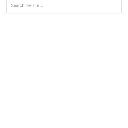
Sidebar
Search
the
chính
site
...