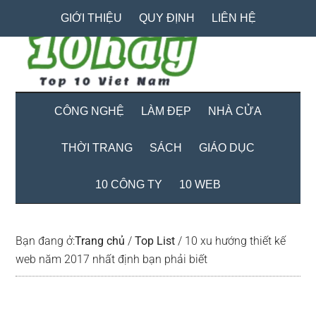
Skip
Skip
Bỏ
GIỚI THIỆU
QUY ĐỊNH
LIÊN HỆ
to
to
qua
main
secondary
primary
content
menu
sidebar
CÔNG NGHỆ
LÀM ĐẸP
NHÀ CỬA
THỜI TRANG
SÁCH
GIÁO DỤC
10 CÔNG TY
10 WEB
Bạn đang ở:
Trang chủ
/
Top List
/
10 xu hướng thiết kế
web năm 2017 nhất định bạn phải biết