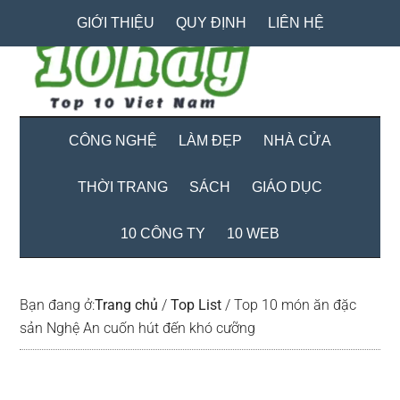
Skip
Skip
Bỏ
GIỚI THIỆU
QUY ĐỊNH
LIÊN HỆ
to
to
qua
main
secondary
primary
content
menu
sidebar
CÔNG NGHỆ
LÀM ĐẸP
NHÀ CỬA
THỜI TRANG
SÁCH
GIÁO DỤC
10 CÔNG TY
10 WEB
Bạn đang ở:
Trang chủ
/
Top List
/
Top 10 món ăn đặc
sản Nghệ An cuốn hút đến khó cưỡng