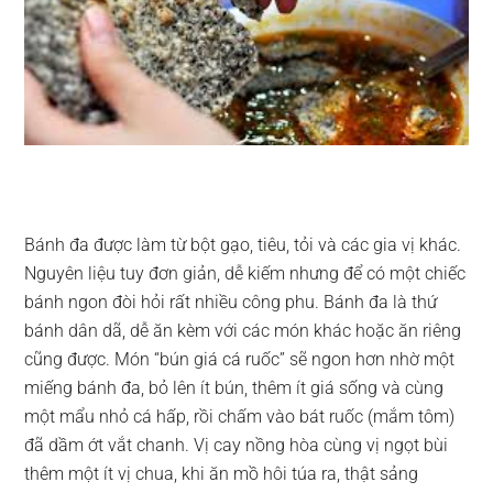
Bánh đa được làm từ bột gạo, tiêu, tỏi và các gia vị khác.
Nguyên liệu tuy đơn giản, dễ kiếm nhưng để có một chiếc
bánh ngon đòi hỏi rất nhiều công phu. Bánh đa là thứ
bánh dân dã, dễ ăn kèm với các món khác hoặc ăn riêng
cũng được. Món “bún giá cá ruốc” sẽ ngon hơn nhờ một
miếng bánh đa, bỏ lên ít bún, thêm ít giá sống và cùng
một mẩu nhỏ cá hấp, rồi chấm vào bát ruốc (mắm tôm)
đã dầm ớt vắt chanh. Vị cay nồng hòa cùng vị ngọt bùi
thêm một ít vị chua, khi ăn mồ hôi túa ra, thật sảng