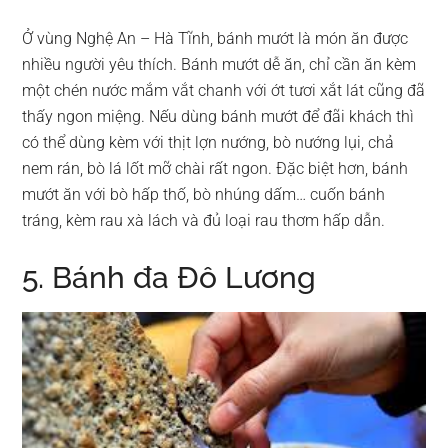
Ở vùng Nghệ An – Hà Tĩnh, bánh mướt là món ăn được
nhiều người yêu thích. Bánh mướt dễ ăn, chỉ cần ăn kèm
một chén nước mắm vắt chanh với ớt tươi xắt lát cũng đã
thấy ngon miệng. Nếu dùng bánh mướt để đãi khách thì
có thể dùng kèm với thịt lợn nướng, bò nướng lụi, chả
nem rán, bò lá lốt mỡ chài rất ngon. Đặc biệt hơn, bánh
mướt ăn với bò hấp thố, bò nhúng dấm… cuốn bánh
tráng, kèm rau xà lách và đủ loại rau thơm hấp dẫn.
5. Bánh đa Đô Lương