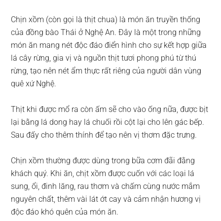
Chịn xồm (còn gọi là thịt chua) là món ăn truyền thống
của đồng bào Thái ở Nghệ An. Đây là một trong những
món ăn mang nét độc đáo điển hình cho sự kết hợp giữa
lá cây rừng, gia vị và nguồn thịt tươi phong phú từ thú
rừng, tạo nên nét ẩm thực rất riêng của người dân vùng
quê xứ Nghệ.
Thịt khi được mổ ra còn ấm sẽ cho vào ống nữa, được bịt
lại bằng lá dong hay lá chuối rồi cột lại cho lên gác bếp.
Sau đấy cho thêm thính để tạo nên vị thơm đặc trưng.
Chịn xồm thường được dùng trong bữa cơm đãi đằng
khách quý. Khi ăn, chịt xồm được cuốn với các loại lá
sung, ổi, đinh lăng, rau thơm và chấm cùng nước mắm
nguyên chất, thêm vài lát ớt cay và cảm nhận hương vị
độc đáo khó quên của món ăn.