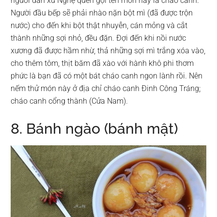
người dân xứ Nghệ quen gọi tên món này là cháo canh.
Người đầu bếp sẽ phải nhào nặn bột mì (đã được trộn
nước) cho đến khi bột thật nhuyễn, cán mỏng và cắt
thành những sợi nhỏ, đều đặn. Đợi đến khi nồi nước
xương đã được hầm nhừ, thả những sợi mì trắng xóa vào,
cho thêm tôm, thịt băm đã xào với hành khô phi thơm
phức là bạn đã có một bát cháo canh ngon lành rồi. Nên
nếm thử món này ở địa chỉ cháo canh Đinh Công Tráng;
cháo canh cổng thành (Cửa Nam).
8. Bánh ngào (bánh mật)