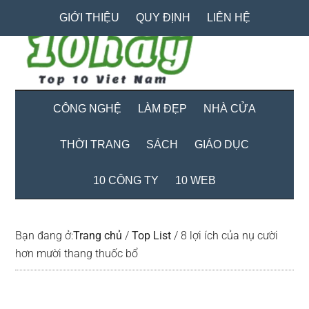
Skip
Skip
Bỏ
GIỚI THIỆU
QUY ĐỊNH
LIÊN HỆ
to
to
qua
main
secondary
primary
content
menu
sidebar
CÔNG NGHỆ
LÀM ĐẸP
NHÀ CỬA
THỜI TRANG
SÁCH
GIÁO DỤC
10 CÔNG TY
10 WEB
Bạn đang ở:
Trang chủ
/
Top List
/
8 lợi ích của nụ cười
hơn mười thang thuốc bổ