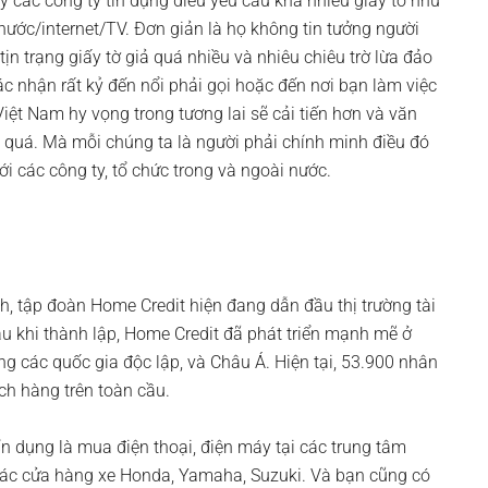
y các công ty tín dụng điều yeu cầu khá nhiều giấy tờ như
nước/internet/TV. Đơn giản là họ không tin tưởng người
tịn trạng giấy tờ giả quá nhiều và nhiêu chiêu trờ lừa đảo
ác nhận rất kỷ đến nổi phải gọi hoặc đến nơi bạn làm việc
Việt Nam hy vọng trong tương lai sẽ cải tiến hơn và văn
 quá. Mà mỗi chúng ta là người phải chính minh điều đó
i các công ty, tổ chức trong và ngoài nước.
m
, tập đoàn Home Credit hiện đang dẫn đầu thị trường tài
sau khi thành lập, Home Credit đã phát triển mạnh mẽ ở
g các quốc gia độc lập, và Châu Á. Hiện tại, 53.900 nhân
ch hàng trên toàn cầu.
n dụng là mua điện thoại, điện máy tại các trung tâm
i các cửa hàng xe Honda, Yamaha, Suzuki. Và bạn cũng có