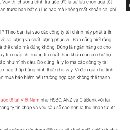
 Vậy thì chương trình trả góp 0% là sự lựa chọn quá tốt
oán trước hạn bất cứ lúc nào mà không mất khoản chi phí
? Theo bạn tại sao các công ty tài chính này phát triển
 về số lượng và chất lượng phục vụ. Bạn cũng biết rằng
và thế chấp mà đúng không. Đúng là ngân hàng có cho
vay tín chấp chi mang tín chất thao khảo cho có chứ họ
ấp như mình đâu. Đó cũng là lý lo mà các công ty tài
u nhập thấp bằng hình thức cho vay. Vì đơn giản họ tính
bạn mua bảo hiểm nếu trường hợp bạn không thể thanh
uốc tế tại Việt Nam
như HSBC, ANZ và CitiBank với lãi
ông ty tín chấp và yêu cầu sẽ cao hơn là thu nhập từ 6tr