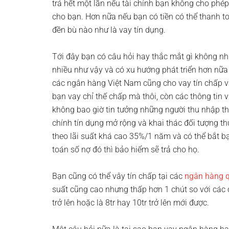
trả hết một lần nếu tài chính bạn không cho phép.
cho bạn. Hơn nữa nếu bạn có tiền có thể thanh t
đền bù nào như là vay tín dụng.
Tới đây bạn có câu hỏi hay thắc mắt gì không nhỉ 
nhiều như vậy và có xu hướng phát triển hơn nữa
các ngân hàng Việt Nam cũng cho vay tín chấp 
bạn vay chỉ thế chấp mà thôi, còn các thông tin 
không bao giờ tin tưởng những người thu nhập th
chính tín dụng mở rộng và khai thác đối tượng th
theo lãi suất khá cao 35%/1 năm và có thể bắt 
toán số nợ đó thì bảo hiểm sẽ trả cho họ.
Bạn cũng có thể vây tín chấp tại các
ngân hàng q
suất cũng cao nhưng thấp hơn 1 chút so với các c
trở lên hoặc là 8tr hay 10tr trở lên mới được.