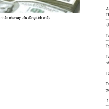
D
T
á nhân cho vay tiêu dùng tính chấp
K
T
T
T
n
T
T
t
1