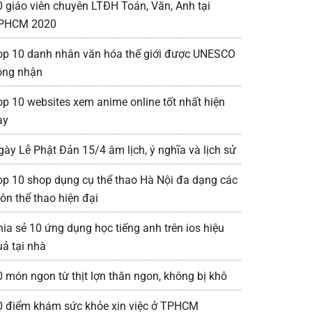
0 giáo viên chuyên LTĐH Toán, Văn, Anh tại
PHCM 2020
op 10 danh nhân văn hóa thế giới được UNESCO
ông nhận
op 10 websites xem anime online tốt nhất hiện
ay
gày Lễ Phật Đản 15/4 âm lịch, ý nghĩa và lịch sử
op 10 shop dụng cụ thể thao Hà Nội đa dạng các
ôn thể thao hiện đại
hia sẻ 10 ứng dụng học tiếng anh trên ios hiệu
uả tại nhà
0 món ngon từ thịt lợn thăn ngon, không bị khô
0 điểm khám sức khỏe xin việc ở TPHCM