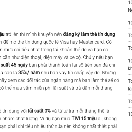
1
N
10
iệu
trở lên thì mình khuyến nên
đăng ký làm thẻ tín dụng
T
iện để mở thẻ tín dụng quốc tế Visa hay Master card. Có
T
 mức chi tiêu nhất trong tài khoản thẻ đó và bạn có
cần như điện thoại, điện máy và xe cộ. Chú ý nếu bạn
1
i suất 45 ngày
bạn phải thanh toán lại số tiền bạn đã chi
k
há cao là
35%/ năm
như bạn vay tín chấp vậy đó. Nhưng
n hãy xem các đối tác của ngân hàng mà bạn làm thẻ sẽ có
T
 có thể mua sắm miễn phí lãi suất và trả dần mỗi tháng
lầ
T
 tín dụng với
lãi suất 0%
và từ từ trả mỗi tháng thế là
1
ản phẩm chất lượng. Ví dụ bạn mua
TIVI 15 triệu
đi, không
ạn phải chi tiêu nhiều thứ nữa nên không nhất thiết phải