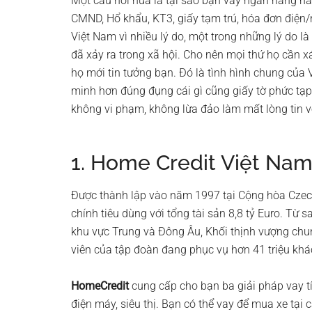
Một câu hỏi nữa là tại sao bạn vay ngân hàng ha
CMND, Hổ khẩu, KT3, giấy tạm trú, hóa đơn điện/
Việt Nam vì nhiều lý do, một trong những lý do là 
đã xảy ra trong xã hội. Cho nên mọi thứ họ cần x
họ mới tin tưởng bạn. Đó là tình hình chung của 
minh hơn đúng đụng cái gì cũng giấy tờ phức tạp
không vi phạm, không lừa đảo làm mất lòng tin vớ
1. Home Credit Việt Na
Được thành lập vào năm 1997 tại Cộng hòa Czech
chính tiêu dùng với tổng tài sản 8,8 tỷ Euro. Từ 
khu vực Trung và Đông Âu, Khối thịnh vượng chun
viên của tập đoàn đang phục vụ hơn 41 triệu khá
HomeCredit
cung cấp cho bạn ba giải pháp vay tí
điện máy, siêu thị. Bạn có thể vay để mua xe tạ