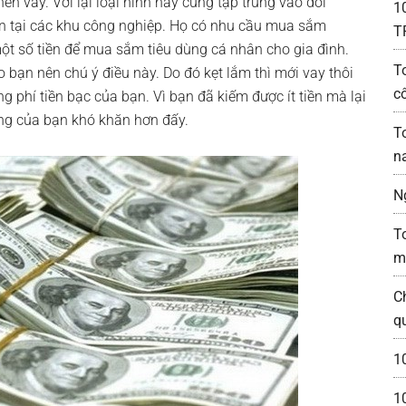
nên vay. Với lại loại hình này cũng tập trung vào đối
1
ân tại các khu công nghiệp. Họ có nhu cầu mua sắm
T
ột số tiền để mua sắm tiêu dùng cá nhân cho gia đình.
T
o bạn nên chú ý điều này. Do đó kẹt lắm thì mới vay thôi
c
g phí tiền bạc của bạn. Vì bạn đã kiếm được ít tiền mà lại
ống của bạn khó khăn hơn đấy.
T
n
N
T
m
C
q
1
1