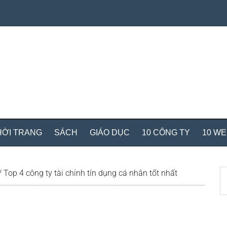
HỜI TRANG
SÁCH
GIÁO DỤC
10 CÔNG TY
10 W
S
/
Top 4 công ty tài chính tín dụng cá nhân tốt nhất
th
si
...