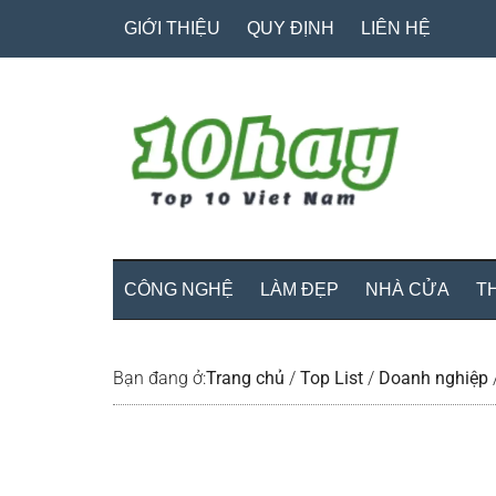
Skip
Skip
Bỏ
GIỚI THIỆU
QUY ĐỊNH
LIÊN HỆ
to
to
qua
main
secondary
primary
content
menu
sidebar
CÔNG NGHỆ
LÀM ĐẸP
NHÀ CỬA
T
Bạn đang ở:
Trang chủ
/
Top List
/
Doanh nghiệp