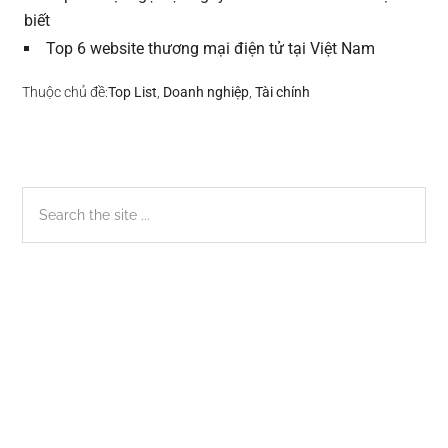
biết
Top 6 website thương mại điện tử tại Việt Nam
Thuộc chủ đề:
Top List
,
Doanh nghiệp
,
Tài chính
Sidebar
Search
the
chính
site
...