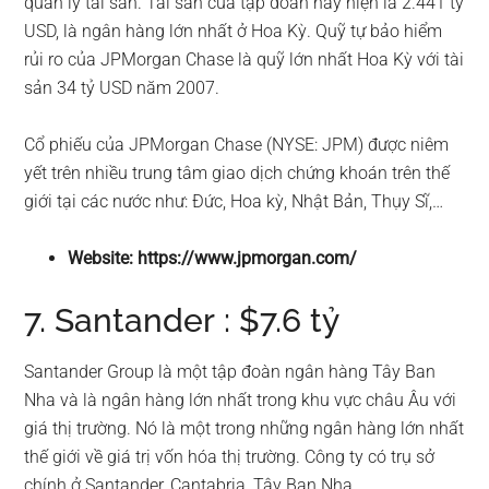
quản lý tài sản. Tài sản của tập đoàn này hiện là 2.441 tỷ
USD, là ngân hàng lớn nhất ở Hoa Kỳ. Quỹ tự bảo hiểm
rủi ro của JPMorgan Chase là quỹ lớn nhất Hoa Kỳ với tài
sản 34 tỷ USD năm 2007.
Cổ phiếu của JPMorgan Chase (NYSE: JPM) được niêm
yết trên nhiều trung tâm giao dịch chứng khoán trên thế
giới tại các nước như: Đức, Hoa kỳ, Nhật Bản, Thụy Sĩ,…
Website: https://www.jpmorgan.com/
7. Santander : $7.6 tỷ
Santander Group là một tập đoàn ngân hàng Tây Ban
Nha và là ngân hàng lớn nhất trong khu vực châu Âu với
giá thị trường. Nó là một trong những ngân hàng lớn nhất
thế giới về giá trị vốn hóa thị trường. Công ty có trụ sở
chính ở Santander, Cantabria, Tây Ban Nha.