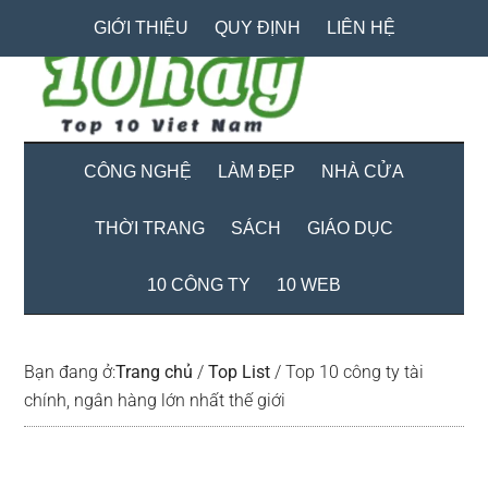
Skip
Skip
Bỏ
GIỚI THIỆU
QUY ĐỊNH
LIÊN HỆ
to
to
qua
main
secondary
primary
content
menu
sidebar
CÔNG NGHỆ
LÀM ĐẸP
NHÀ CỬA
THỜI TRANG
SÁCH
GIÁO DỤC
10 CÔNG TY
10 WEB
Bạn đang ở:
Trang chủ
/
Top List
/
Top 10 công ty tài
chính, ngân hàng lớn nhất thế giới