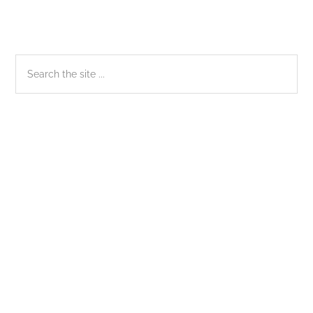
Sidebar
Search
the
chính
site
...