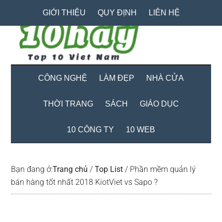
Skip
Skip
Bỏ
GIỚI THIỆU
QUY ĐỊNH
LIÊN HỆ
to
to
qua
main
secondary
primary
content
menu
sidebar
CÔNG NGHỆ
LÀM ĐẸP
NHÀ CỬA
THỜI TRANG
SÁCH
GIÁO DỤC
10 CÔNG TY
10 WEB
Bạn đang ở:
Trang chủ
/
Top List
/
Phần mềm quản lý
bán hàng tốt nhất 2018 KiotViet vs Sapo ?