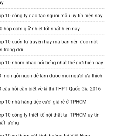
ay
op 10 công ty đào tạo người mẫu uy tín hiện nay
0 hộp cơm giữ nhiệt tốt nhất hiện nay
op 10 cuốn tự truyện hay mà bạn nên đọc một
n trong đời
op 10 nhóm nhạc nổi tiếng nhất thế giới hiện nay
0 món gỏi ngon dễ làm được mọi người ưa thích
0 câu hỏi cần biết về kì thi THPT Quốc Gia 2016
op 10 nhà hàng tiệc cưới giá rẻ ở TPHCM
p 10 công ty thiết kế nội thất tại TPHCM uy tín
hất lượng
op 10 vụ thảm sát kinh hoàng tại Việt Nam