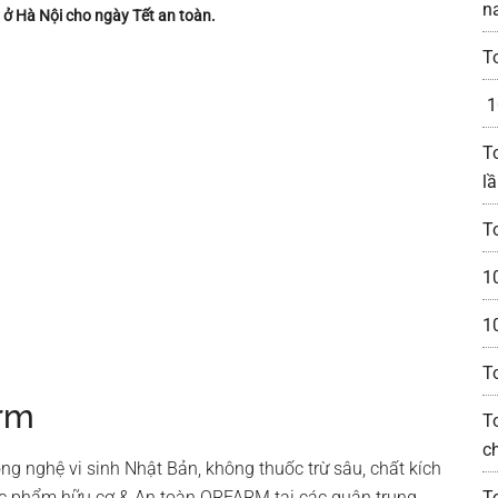
n
ở Hà Nội cho ngày Tết an toàn.
T
1
T
lầ
T
1
1
T
arm
To
c
g nghệ vi sinh Nhật Bản, không thuốc trừ sâu, chất kích
ực phẩm hữu cơ & An toàn ORFARM tại các quận trung
T