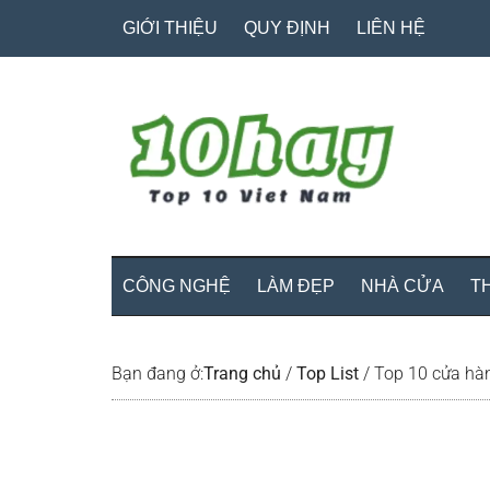
Skip
Skip
Bỏ
GIỚI THIỆU
QUY ĐỊNH
LIÊN HỆ
to
to
qua
main
secondary
primary
content
menu
sidebar
CÔNG NGHỆ
LÀM ĐẸP
NHÀ CỬA
T
Bạn đang ở:
Trang chủ
/
Top List
/
Top 10 cửa hàn