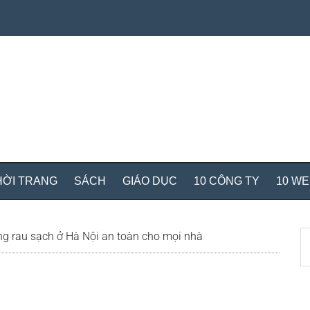
HỜI TRANG
SÁCH
GIÁO DỤC
10 CÔNG TY
10 W
S
g rau sạch ở Hà Nội an toàn cho mọi nhà
th
si
...