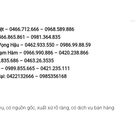
ệt – 0466.712.666 – 0968.589.886
66.865.861 – 0981.364.835
ọng Hậu – 0462.933.550 – 0986.99.88.59
hạm Hàm – 0966.990.886 – 0420.238.866
.835.686 – 0463.26.3535
 – 0989.855.665 – 0421.235.111
ại: 0422132666 – 0985356168
ụ, có nguồn gốc, xuất xứ rõ ràng, có dịch vụ bán hàng