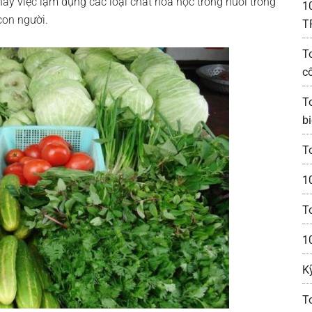
 nay việc lạm dụng các loại chất hóa học trong nuôi trồng
1
con người.
T
T
c
T
bi
T
1
T
1
K
T