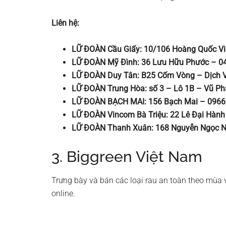
Liên hệ:
LỮ ĐOÀN Cầu Giấy: 10/106 Hoàng Quốc Vi
LỮ ĐOÀN Mỹ Đình: 36 Lưu Hữu Phước – 04
LỮ ĐOÀN Duy Tân: B25 Cốm Vòng – Dịch V
LỮ ĐOÀN Trung Hòa: số 3 – Lô 1B – Vũ P
LỮ ĐOÀN BẠCH MAI: 156 Bạch Mai – 0966
LỮ ĐOÀN Vincom Bà Triệu: 22 Lê Đại Hành
LỮ ĐOÀN Thanh Xuân: 168 Nguyễn Ngọc N
3. Biggreen Việt Nam
Trưng bày và bán các loại rau an toàn theo mùa v
online.