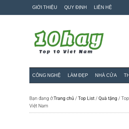
Skip
Skip
Bỏ
GIỚI THIỆU
QUY ĐỊNH
LIÊN HỆ
to
to
qua
main
secondary
primary
content
menu
sidebar
CÔNG NGHỆ
LÀM ĐẸP
NHÀ CỬA
T
Bạn đang ở:
Trang chủ
/
Top List
/
Quà tặng
/
Top 
Việt Nam