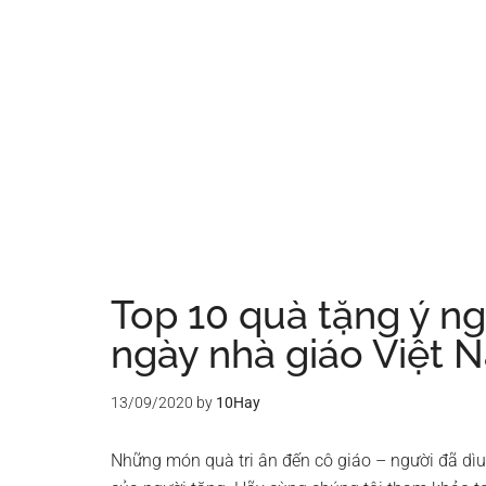
Top 10 quà tặng ý ng
ngày nhà giáo Việt 
13/09/2020
by
10Hay
Những món quà tri ân đến cô giáo – người đã dìu 