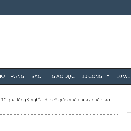
HỜI TRANG
SÁCH
GIÁO DỤC
10 CÔNG TY
10 W
S
10 quà tặng ý nghĩa cho cô giáo nhân ngày nhà giáo
th
si
...