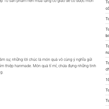
top 10 sản phẩm nên mua tặng cô giáo để có được món
T
c
T
T
bi
T
n
âm sự, những lời chúc là món quà vô cùng ý nghĩa gửi
T
tấm thiệp hanmade. Món quà tỉ mỉ, chứa đựng những tình
c
g.
1
T
T