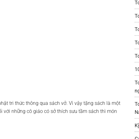
T
T
T
T
T
1
T
n
ật tri thức thông qua sách vở. Vì vậy tặng sách là một
T
đối với những cô giáo có sở thích sưu tầm sách thì món
N
K
C