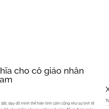
hĩa cho cô giáo nhân
Nam
T
dắt, dạy dỗ mình thể hiện tình cảm cũng như sự tinh tế