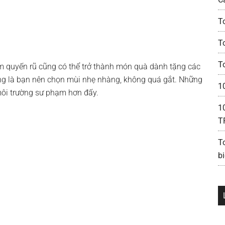
T
To
T
m quyến rũ cũng có thể trở thành món quà dành tặng các
ặng là bạn nên chọn mùi nhẹ nhàng, không quá gắt. Những
1
môi trường sư phạm hơn đấy.
1
T
T
bi