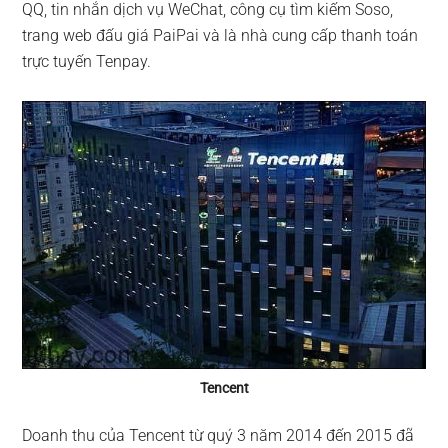
QQ, tin nhắn dịch vụ WeChat, công cụ tìm kiếm Soso,
trang web đấu giá PaiPai và là nhà cung cấp thanh toán
trực tuyến Tenpay.
Tencent
Doanh thu của Tencent từ quý 3 năm 2014 đến 2015 đã