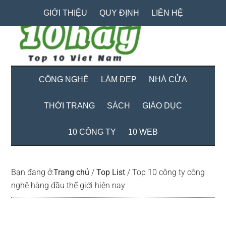
Skip
Skip
Bỏ
GIỚI THIỆU
QUY ĐỊNH
LIÊN HỆ
to
to
qua
main
secondary
primary
content
menu
sidebar
CÔNG NGHỆ
LÀM ĐẸP
NHÀ CỬA
THỜI TRANG
SÁCH
GIÁO DỤC
10 CÔNG TY
10 WEB
Bạn đang ở:
Trang chủ
/
Top List
/
Top 10 công ty công
nghệ hàng đầu thế giới hiện nay