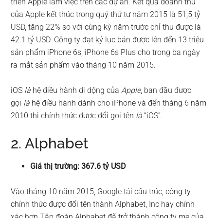
triển Apple làm việc trên các dự án. Kết quả doanh thu
của Apple kết thúc trong quý thứ tư năm 2015 là 51,5 tỷ
USD, tăng 22% so với cùng kỳ năm trước chỉ thu được là
42.1 tỷ USD. Công ty đạt kỷ lục bán được lên đến 13 triệu
sản phẩm iPhone 6s, iPhone 6s Plus cho trong ba ngày
ra mắt sản phẩm vào tháng 10 năm 2015.
iOS
là
hệ điều hành di dộng của
Apple
, ban đầu được
gọi
là
hệ điều hành dành cho iPhone và đến tháng 6 năm
2010 thì chính thức được đổi gọi tên
là
“iOS”.
2. Alphabet
Giá thị trường: 367.6 tỷ USD
Vào tháng 10 năm 2015, Google tái cấu trúc, công ty
chính thức được đổi tên thành Alphabet, Inc hay chính
xác hơn Tập đoàn Alphabet đã trở thành công ty mẹ của