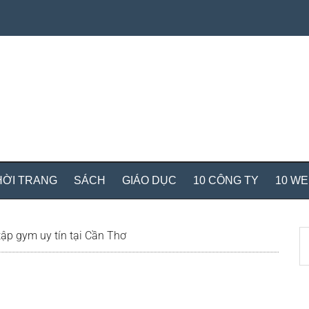
HỜI TRANG
SÁCH
GIÁO DỤC
10 CÔNG TY
10 W
S
ập gym uy tín tại Cần Thơ
th
si
...