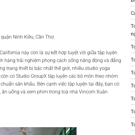
bi
C
T
n
 quận Ninh Kiều, Cần Thơ.
T
lifornia này còn là sự kết hợp tuyệt vời giữa tập luyện
T
h hàng trải nghiệm phong cách sống năng động và đẳng
g trang thiết bị bậc nhất thế giới, nhiều studio yoga
To
Thơ còn có Studio GroupX tập luyện các bộ môn theo nhóm
chuẩn sân khấu. Bên cạnh việc tập luyện tại đây, bạn có
T
, ăn uống và xem phim trong toà nhà Vincom Xuân
T
T
T