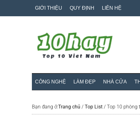
Skip
Skip
Bỏ
GIỚI THIỆU
QUY ĐỊNH
LIÊN HỆ
to
to
qua
main
secondary
primary
content
menu
sidebar
CÔNG NGHỆ
LÀM ĐẸP
NHÀ CỬA
T
Bạn đang ở:
Trang chủ
/
Top List
/
Top 10 phòng t