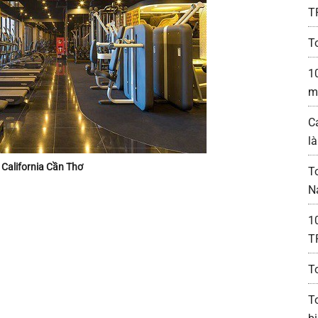
T
T
1
m
C
l
California Cần Thơ
T
N
1
T
T
T