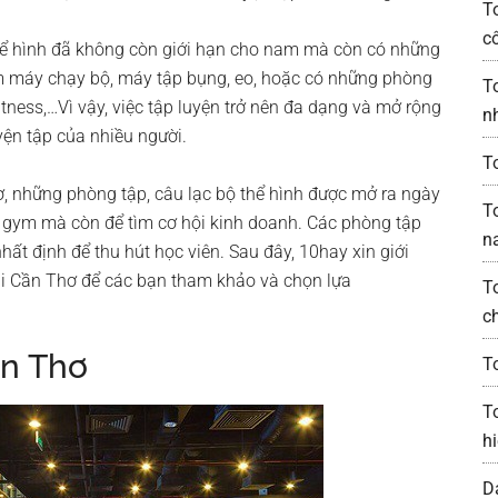
T
c
hể hình đã không còn giới hạn cho nam mà còn có những
êm máy chạy bộ, máy tập bụng, eo, hoặc có những phòng
T
itness,…Vì vậy, việc tập luyện trở nên đa dạng và mở rộng
n
ện tập của nhiều người.
T
ơ, những phòng tập, câu lạc bộ thể hình được mở ra ngày
T
 gym mà còn để tìm cơ hội kinh doanh. Các phòng tập
n
ất định để thu hút học viên. Sau đây, 10hay xin giới
ại Cần Thơ để các bạn tham khảo và chọn lựa
T
c
ần Thơ
T
T
h
D