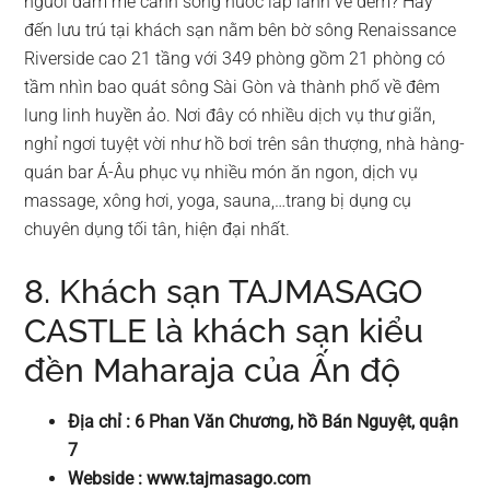
người đam mê cảnh sông nước lấp lánh về đêm? Hãy
đến lưu trú tại khách sạn nằm bên bờ sông Renaissance
Riverside cao 21 tầng với 349 phòng gồm 21 phòng có
tầm nhìn bao quát sông Sài Gòn và thành phố về đêm
lung linh huyền ảo. Nơi đây có nhiều dịch vụ thư giãn,
nghỉ ngơi tuyệt vời như hồ bơi trên sân thượng, nhà hàng-
quán bar Á-Âu phục vụ nhiều món ăn ngon, dịch vụ
massage, xông hơi, yoga, sauna,…trang bị dụng cụ
chuyên dụng tối tân, hiện đại nhất.
8. Khách sạn TAJMASAGO
CASTLE là khách sạn kiểu
đền Maharaja của Ấn độ
Địa chỉ : 6 Phan Văn Chương, hồ Bán Nguyệt, quận
7
Webside : www.tajmasago.com