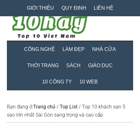
Skip
Skip
Bỏ
GIỚI THIỆU
QUY ĐỊNH
LIÊN HỆ
to
to
qua
main
secondary
primary
content
menu
sidebar
CÔNG NGHỆ
LÀM ĐẸP
NHÀ CỬA
THỜI TRANG
SÁCH
GIÁO DỤC
10 CÔNG TY
10 WEB
Bạn đang ở:
Trang chủ
/
Top List
/
Top 10 khách sạn 5
sao lớn nhất Sài Gòn sang trọng và cao cấp