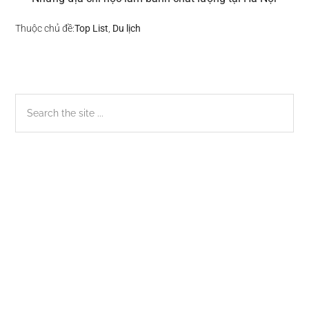
Thuộc chủ đề:
Top List
,
Du lịch
Sidebar
Search
the
chính
site
...