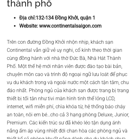
thành phố
Địa chỉ:132-134 Đồng Khởi, quận 1
Website: www.continentalsaigon.com
Trên con đường Đồng Khởi nhộn nhịp, khách sạn
Continental vẫn giữ vẻ uy nghi, cổ kính theo thời gian
cùng đồng hành với nhà thờ Đức Bà, Nhà Hát Thành
Phố. Một thế hệ mới nhân viên được đào tạo bài bản,
chuyên môn cao và trình độ ngoại ngữ lưu loát để phục
vụ du khách trong và ngoài nước một cách tận tâm, chu
đáo nhất. Phòng ngủ của khách sạn được trang bị trang
thiết bị tối tân như tivi màn hình tinh thể lỏng LCD,
internet, wifi miễn phí, chìa khóa từ, hệ thống báo cháy
an toàn, nôi em bé…cho cả 3 hạng phòng Deluxe, Junior,
Premium. Các kiến trúc sư đã khéo léo tận dụng ánh
nắng ấm áp vùng nhiệt đới chan hòa các phòng ngủ và
thiết kế cả phòng khuất nắng dành cho du khách chưa