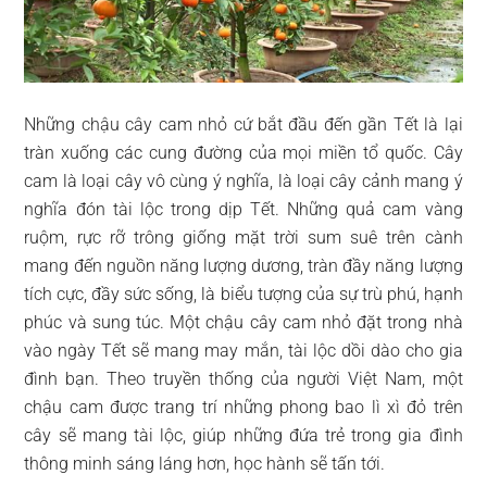
Những chậu cây cam nhỏ cứ bắt đầu đến gần Tết là lại
tràn xuống các cung đường của mọi miền tổ quốc. Cây
cam là loại cây vô cùng ý nghĩa, là loại cây cảnh mang ý
nghĩa đón tài lộc trong dịp Tết. Những quả cam vàng
ruộm, rực rỡ trông giống mặt trời sum suê trên cành
mang đến nguồn năng lượng dương, tràn đầy năng lượng
tích cực, đầy sức sống, là biểu tượng của sự trù phú, hạnh
phúc và sung túc. Một chậu cây cam nhỏ đặt trong nhà
vào ngày Tết sẽ mang may mắn, tài lộc dồi dào cho gia
đình bạn. Theo truyền thống của người Việt Nam, một
chậu cam được trang trí những phong bao lì xì đỏ trên
cây sẽ mang tài lộc, giúp những đứa trẻ trong gia đình
thông minh sáng láng hơn, học hành sẽ tấn tới.