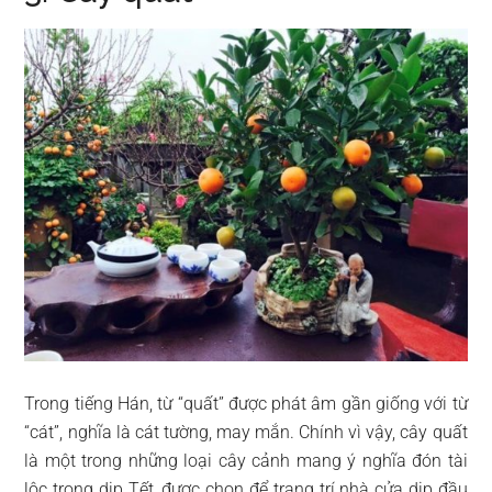
Trong tiếng Hán, từ “quất” được phát âm gần giống với từ
“cát”, nghĩa là cát tường, may mắn. Chính vì vậy, cây quất
là một trong những loại cây cảnh mang ý nghĩa đón tài
lộc trong dịp Tết, được chọn để trang trí nhà cửa dịp đầu