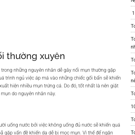
N
1
T
T
n
ối thường xuyên
To
ột trong những nguyên nhân dễ gây nổi mụn thường gặp
T
á trình ngủ việc áp má vào những chiếc gối bẩn sẽ khiến
n
uất hiện nhiều mụn trứng cá. Do đó, tốt nhất là nên giặt
i mụn do nguyên nhân này.
T
1
T
 lười uống nước bởi việc không uống đủ nước sẽ khiến quá
T
bã gặp vấn đề khiến da dễ bị mọc mụn. Vì thế để ngăn