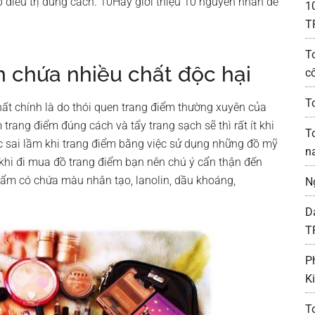
điều trị đúng cách. 10Hay giới thiệu 10 nguyên nhân dễ
1
T
T
m chứa nhiều chất độc hại
c
To
t chính là do thói quen trang điểm thường xuyên của
trang điểm đúng cách và tẩy trang sạch sẽ thì rất ít khi
T
c sai lầm khi trang điểm bằng việc sử dụng những đồ mỹ
n
 khi đi mua đồ trang điểm bạn nên chú ý cẩn thận đến
ẩm có chứa màu nhân tạo, lanolin, dầu khoáng,
N
D
T
P
K
T