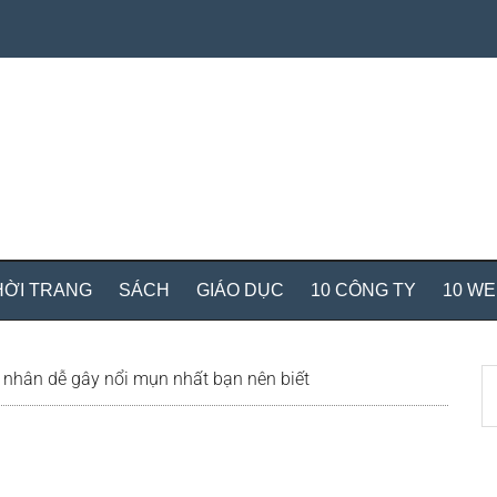
HỜI TRANG
SÁCH
GIÁO DỤC
10 CÔNG TY
10 W
S
nhân dễ gây nổi mụn nhất bạn nên biết
th
si
...