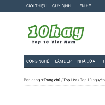
Skip
Skip
Bỏ
GIỚI THIỆU
QUY ĐỊNH
LIÊN HỆ
to
to
qua
main
secondary
primary
content
menu
sidebar
CÔNG NGHỆ
LÀM ĐẸP
NHÀ CỬA
T
Bạn đang ở:
Trang chủ
/
Top List
/
Top 10 nguyên 