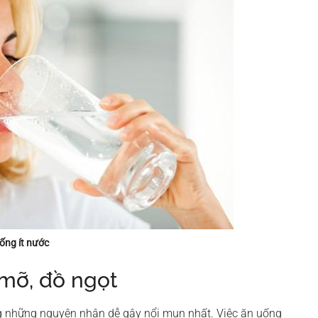
ống ít nước
 mỡ, đồ ngọt
g những nguyên nhân dễ gây nổi mụn nhất. Việc ăn uống