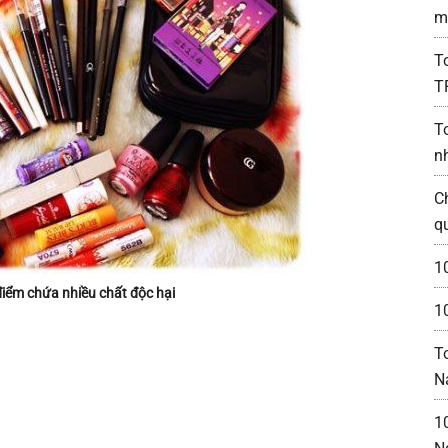
m
T
T
T
n
C
q
1
iểm chứa nhiều chất độc hại
10
T
N
1