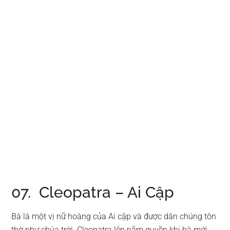
07. Cleopatra – Ai Cập
Bà là một vị nữ hoàng của Ai cập và được dân chúng tôn
thờ như chúa trời. Cleopatra lên nắm quyền khi bà mới