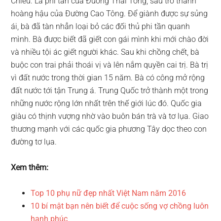
Chiếu. Là phi tần của Đường Thái Tông, sau trở thành
hoàng hậu của Đường Cao Tông. Để giành được sự sủng
ái, bà đã tàn nhẫn loại bỏ các đối thủ phi tần quanh
mình. Bà được biết đã giết con gái mình khi mới chào đời
và nhiều tội ác giết người khác. Sau khi chồng chết, bà
buộc con trai phải thoái vị và lên nắm quyền cai trị. Bà trị
vì đất nước trong thời gian 15 năm. Bà có công mở rộng
đất nước tới tận Trung á. Trung Quốc trở thành một trong
những nước rộng lớn nhất trên thế giới lúc đó. Quốc gia
giàu có thịnh vượng nhờ vào buôn bán trà và tơ lụa. Giao
thương mạnh với các quốc gia phương Tây dọc theo con
đường tơ lụa.
Xem thêm:
Top 10 phụ nữ đẹp nhất Việt Nam năm 2016
10 bí mật bạn nên biết để cuộc sống vợ chồng luôn
hạnh phúc