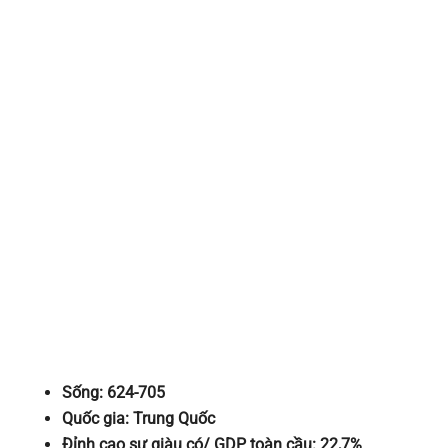
Sống: 624-705
Quốc gia: Trung Quốc
Đỉnh cao sự giàu có/ GDP toàn cầu: 22,7%