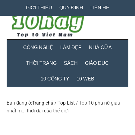
Skip
Skip
Bỏ
GIỚI THIỆU
QUY ĐỊNH
LIÊN HỆ
to
to
qua
main
secondary
primary
content
menu
sidebar
CÔNG NGHỆ
LÀM ĐẸP
NHÀ CỬA
THỜI TRANG
SÁCH
GIÁO DỤC
10 CÔNG TY
10 WEB
Bạn đang ở:
Trang chủ
/
Top List
/
Top 10 phụ nữ giàu
nhất mọi thời đại của thế giới