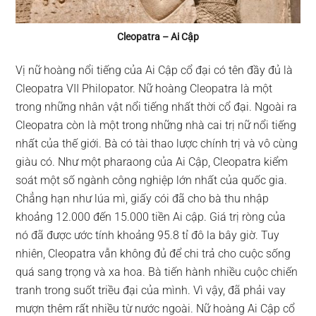
Cleopatra – Ai Cập
Vị nữ hoàng nổi tiếng của Ai Cập cổ đại có tên đầy đủ là
Cleopatra VII Philopator. Nữ hoàng Cleopatra là một
trong những nhân vật nổi tiếng nhất thời cổ đại. Ngoài ra
Cleopatra còn là một trong những nhà cai trị nữ nổi tiếng
nhất của thế giới. Bà có tài thao lược chính trị và vô cùng
giàu có. Như một pharaong của Ai Cập, Cleopatra kiểm
soát một số ngành công nghiệp lớn nhất của quốc gia.
Chẳng hạn như lúa mì, giấy cói đã cho bà thu nhập
khoảng 12.000 đến 15.000 tiền Ai cập. Giá trị ròng của
nó đã được ước tính khoảng 95.8 tỉ đô la bây giờ. Tuy
nhiên, Cleopatra vẫn không đủ để chi trả cho cuộc sống
quá sang trọng và xa hoa. Bà tiến hành nhiều cuộc chiến
tranh trong suốt triều đại của mình. Vì vậy, đã phải vay
mượn thêm rất nhiều từ nước ngoài. Nữ hoàng Ai Cập cổ