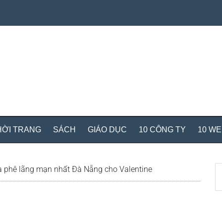
HỜI TRANG
SÁCH
GIÁO DỤC
10 CÔNG TY
10 W
S
 phê lãng mạn nhất Đà Nẵng cho Valentine
th
si
...