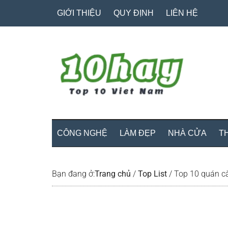
Skip
Skip
Bỏ
GIỚI THIỆU
QUY ĐỊNH
LIÊN HỆ
to
to
qua
main
secondary
primary
content
menu
sidebar
CÔNG NGHỆ
LÀM ĐẸP
NHÀ CỬA
T
Bạn đang ở:
Trang chủ
/
Top List
/
Top 10 quán cà