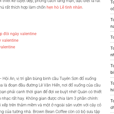
 thiết kế tuyệt đẹp, phong cách lãng mạn, đặc biệt là rất
T
hú rất thích hợp làm chốn
hẹn hò Lễ tình nhân
.
c
T
n
p đôi ngày valentine
T
 valentine
alentine
T
n
T
bi
Hội An, vị trí gần bùng binh cầu Tuyên Sơn đổ xuống
T
a là đoạn đầu đường Lê Văn Hiến, nơi đổ xuống của cầu
h
n phải canh thời gian để đợi xe buýt nhé! Quán có thiết
m nhạc rất hay. Không gian được chia làm 3 phần chính:
T
gồi xếp trên thảm mềm và một ở ngoài sân vườn với cây cỏ
c
ng của tường nhà. Brown Bean Coffee còn có bộ sưu tập