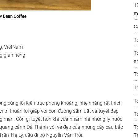
1
m
w Bean Coffee
C
T
g, VietNam
T
g gian riêng
n
T
T
T
ng cùng lối kiến trúc phóng khoáng, nhẹ nhàng rất thích
ị trí thuận lợi giáp với con đường sầm uất và tuyệt đẹp
T
ng mạn. Còn gì tuyệt hơn khi vừa nhâm nhi những ly nước
 quang cảnh Đà Thành với vẻ đẹp của những cây cầu bắc
T
ần Thị Lý, cầu đi bộ Nguyễn Văn Trỗi.
Te