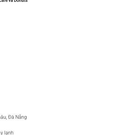
Cafe và Donuts
hâu, Đà Nẵng
áy lạnh