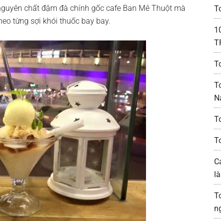
 nguyên chất đậm đà chính gốc cafe Ban Mê Thuột mà
T
eo từng sợi khói thuốc bay bay.
1
T
T
T
N
T
T
C
l
T
n