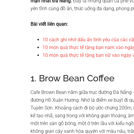
mạn nhất Đà
Nẵng.
Đây là những quán cà phê với
yên tĩnh cùng đồ ăn, thức uống đa dạng, phong p
Bài viết liên quan:
10 cách ghi nhớ dấu ấn tình yêu của các cặ
10 món quà thực tế tặng bạn nam vào ngày
10 món quà thực tế tặng bạn nữ vào ngày v
1. Brow Bean Coffee
Cafe Brown Bean nằm giữa trục đường Đà Nẵng – 
đường Hồ Xuân Hương. Nhớ là điểm xe buýt đi qu
Tuyên Sơn. Khoảng cách đi bộ ước chừng 200m, bạ
kế tao nhã, sang trọng với không gian thoáng, â
một trên sàn gỗ bóng, một ở trên lầu với kiểu n
không gian cây xanh hòa quyện với màu nâu, trắ