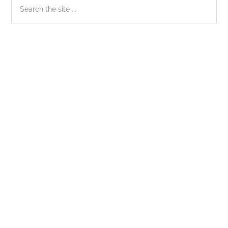
Sidebar
Search
the
chính
site
...