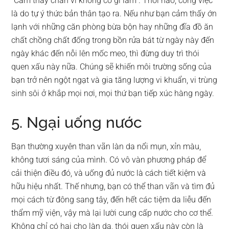
“Cảm thấy chán vì không có gì làm”. Thôi nào, công việc
là do tự ý thức bản thân tạo ra. Nếu như bạn cảm thấy ớn
lạnh với những căn phòng bừa bộn hay những đĩa đồ ăn
chất chồng chất đống trong bồn rửa bát từ ngày này đến
ngày khác đến nỗi lên mốc meo, thì đừng duy trì thói
quen xấu này nữa. Chúng sẽ khiến môi trường sống của
bạn trở nên ngột ngạt và gia tăng lượng vi khuẩn, vi trùng
sinh sôi ở khắp mọi nơi, mọi thứ bạn tiếp xúc hàng ngày.
5. Ngại uống nước
Bạn thường xuyên than vãn làn da nổi mụn, xỉn màu,
không tươi sáng của mình. Có vô vàn phương pháp để
cải thiện điều đó, và uống đủ nước là cách tiết kiệm và
hữu hiệu nhất. Thế nhưng, bạn có thể than vãn và tìm đủ
mọi cách từ đông sang tây, đến hết các tiệm da liễu đến
thẩm mỹ viện, vậy mà lại lười cung cấp nước cho cơ thể.
Không chỉ có hại cho làn da, thói quen xấu này còn là