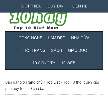
Skip
Skip
Bỏ
GIỚI THIỆU
QUY ĐỊNH
LIÊN HỆ
to
to
qua
main
secondary
primary
content
menu
sidebar
CÔNG NGHỆ
LÀM ĐẸP
NHÀ CỬA
THỜI TRANG
SÁCH
GIÁO DỤC
10 CÔNG TY
10 WEB
Bạn đang ở:
Trang chủ
/
Top List
/
Top 10 thói quen xấu
phá hủy tuổi 20 của bạn