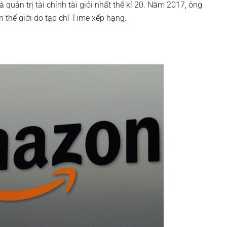
uản trị tài chính tài giỏi nhất thế kỉ 20. Năm 2017, ông
n thế giới do tạp chí Time xếp hạng.