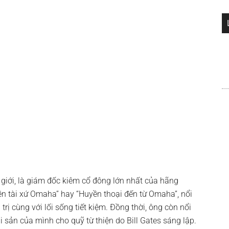
 giới, là giám đốc kiêm cổ đông lớn nhất của hãng
n tài xứ Omaha” hay “Huyền thoại đến từ Omaha”, nổi
á trị cùng với lối sống tiết kiệm. Đồng thời, ông còn nổi
ài sản của mình cho quỹ từ thiện do Bill Gates sáng lập.