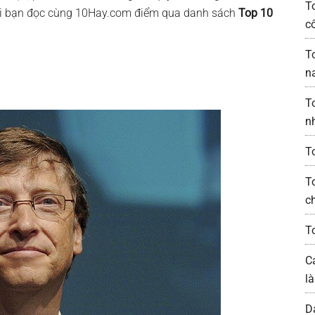
T
mời bạn đọc cùng 10Hay.com điểm qua danh sách
Top 10
c
T
n
T
n
T
T
c
T
C
l
D