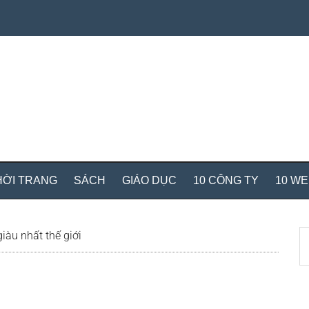
HỜI TRANG
SÁCH
GIÁO DỤC
10 CÔNG TY
10 W
S
iàu nhất thế giới
th
si
...