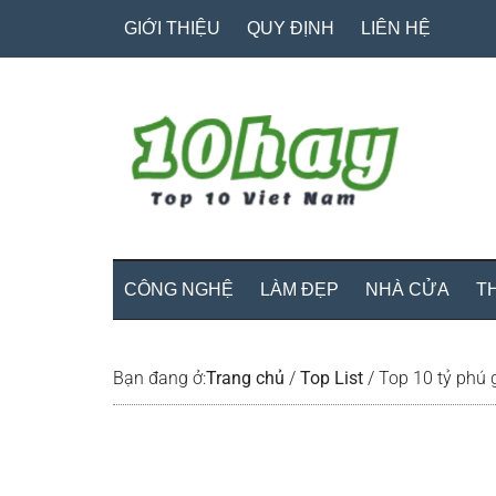
Skip
Skip
Bỏ
GIỚI THIỆU
QUY ĐỊNH
LIÊN HỆ
to
to
qua
main
secondary
primary
content
menu
sidebar
CÔNG NGHỆ
LÀM ĐẸP
NHÀ CỬA
T
Bạn đang ở:
Trang chủ
/
Top List
/
Top 10 tỷ phú g