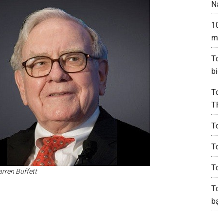
N
1
m
T
bi
T
T
T
To
T
rren Buffett
To
b