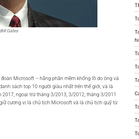
T
T
Bill Gates
T
h
T
T
tập đoàn Microsoft – hãng phần mềm khổng lồ do ông và
T
danh sách top 10 người giàu nhất trên thế giới, và là
C
ăm 2017, ngoại trừ tháng 3/2013, 3/2012, tháng 3/2011
giữ cương vị là chủ tịch Microsoft và là chủ tịch quỹ từ
T
T
T