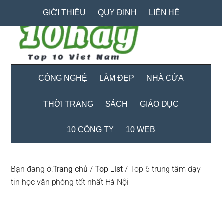
Skip
Skip
Bỏ
GIỚI THIỆU
QUY ĐỊNH
LIÊN HỆ
to
to
qua
main
secondary
primary
content
menu
sidebar
CÔNG NGHỆ
LÀM ĐẸP
NHÀ CỬA
THỜI TRANG
SÁCH
GIÁO DỤC
10 CÔNG TY
10 WEB
Bạn đang ở:
Trang chủ
/
Top List
/
Top 6 trung tâm dạy
tin học văn phòng tốt nhất Hà Nội