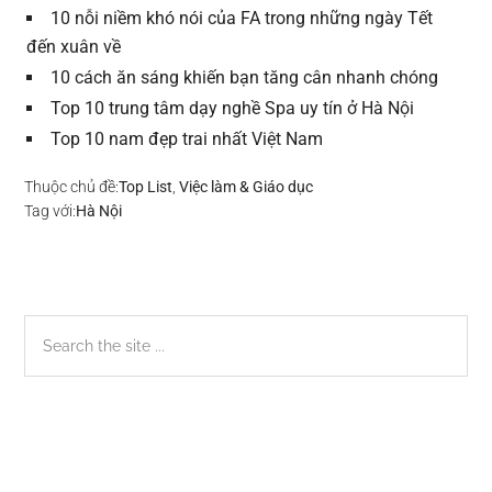
10 nỗi niềm khó nói của FA trong những ngày Tết
đến xuân về
10 cách ăn sáng khiến bạn tăng cân nhanh chóng
Top 10 trung tâm dạy nghề Spa uy tín ở Hà Nội
Top 10 nam đẹp trai nhất Việt Nam
Thuộc chủ đề:
Top List
,
Việc làm & Giáo dục
Tag với:
Hà Nội
Sidebar
Search
the
chính
site
...