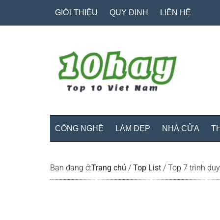
Skip
Skip
Bỏ
GIỚI THIỆU
QUY ĐỊNH
LIÊN HỆ
to
to
qua
main
secondary
primary
content
menu
sidebar
CÔNG NGHỆ
LÀM ĐẸP
NHÀ CỬA
T
Bạn đang ở:
Trang chủ
/
Top List
/
Top 7 trình duy