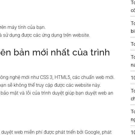
T
c
T
trên máy tính của bạn.
bi
và sử dụng được các ứng dụng trên website.
T
iên bản mới nhất của trình
T
n
c công nghệ mới như CSS 3, HTML5, các chuẩn web mới.
1
bạn sẽ không thể truy cập được các website này.
T
 bảo mật và lỗi của trình duyệt giúp bạn duyệt web an
c
T
n
 duyệt web miễn phí được phát triển bởi Google, phát
1