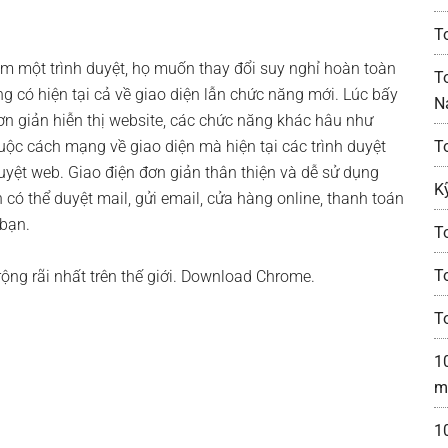
T
àm một trình duyệt, họ muốn thay đổi suy nghỉ hoàn toàn
T
ng có hiện tại cả về giao diện lẫn chức năng mới. Lúc bấy
N
 đơn giản hiễn thị website, các chức năng khác hâu như
uộc cách mạng về giao diện mà hiện tại các trình duyệt
T
uyệt web. Giao điện đơn giản thân thiện và dễ sử dụng
K
có thể duyệt mail, gửi email, cửa hàng online, thanh toán
 bạn.
T
T
ộng rãi nhất trên thế giới. Download Chrome.
T
1
m
1