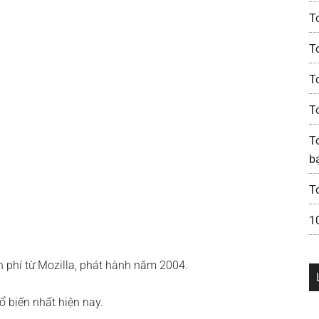
T
T
T
T
To
b
T
1
 phí từ Mozilla, phát hành năm 2004.
ổ biến nhất hiện nay.