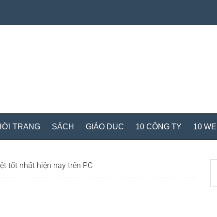
HỜI TRANG
SÁCH
GIÁO DỤC
10 CÔNG TY
10 W
S
ệt tốt nhất hiện nay trên PC
th
si
...