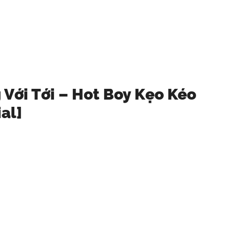
Với Tới – Hot Boy Kẹo Kéo
al]