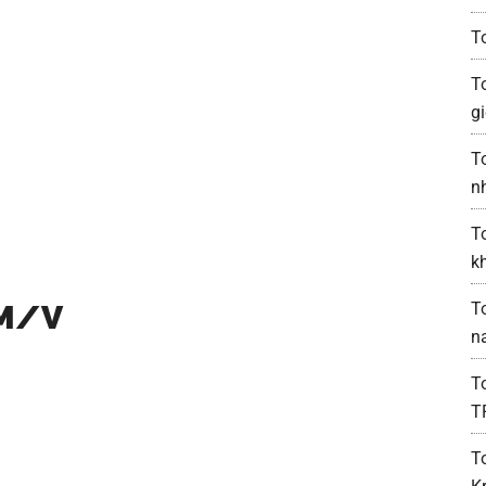
T
T
gi
T
n
T
k
 M/V
T
n
T
T
T