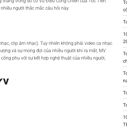
g tháng trong đó có Vũ Điệu Cồng Chiên của Tóc Tiên.
T
t nhiều người thắc mắc câu hỏi này.
c
T
1
2
a nhạc, clip âm nhạc). Tuy nhiên không phải video ca nhạc
 lượng và sự mong đợi của nhiều người khi ra mắt, MV
T
 công phu với sự kết hợp nghệ thuật của nhiều người,
c
T
/V
n
T
T
1
T