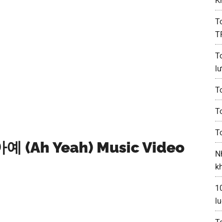
K
T
T
T
l
T
T
T
 (Ah Yeah) Music Video
N
k
1
l