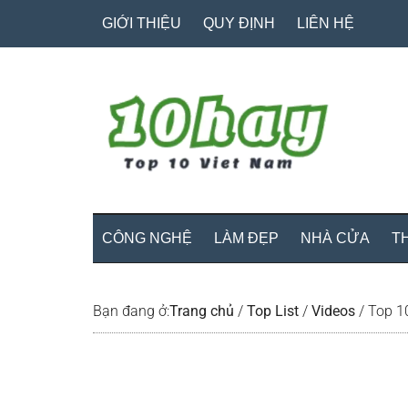
Skip
Skip
Bỏ
GIỚI THIỆU
QUY ĐỊNH
LIÊN HỆ
to
to
qua
main
secondary
primary
content
menu
sidebar
CÔNG NGHỆ
LÀM ĐẸP
NHÀ CỬA
T
Bạn đang ở:
Trang chủ
/
Top List
/
Videos
/
Top 10