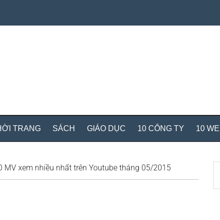
HỜI TRANG
SÁCH
GIÁO DỤC
10 CÔNG TY
10 W
S
 MV xem nhiều nhất trên Youtube tháng 05/2015
th
si
...