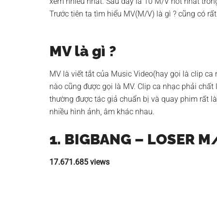
xem nhiều nhất. Sau đây là 10 M/V hot nhất tron
Trước tiên ta tìm hiểu MV(M/V) là gì ? cũng có rấ
MV là gì ?
MV là viết tắt của Music Video(hay gọi là clip c
nào cũng được gọi là MV. Clip ca nhạc phải chất
thường được tác giả chuẩn bị và quay phim rất là
nhiều hình ảnh, âm khác nhau.
1. BIGBANG – LOSER M
17.671.685 views