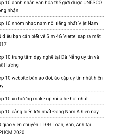
op 10 danh nhân văn hóa thế giới được UNESCO
ông nhận
op 10 nhóm nhạc nam nổi tiếng nhất Việt Nam
0 điều bạn cần biết về Sim 4G Viettel sắp ra mắt
017
op 10 trung tâm dạy nghề tại Đà Nẵng uy tín và
hất lượng
op 10 website bán áo đôi, áo cặp uy tín nhất hiện
ay
op 10 xu hướng make up mùa hè hot nhất
op 10 cảng biển lớn nhất Đông Nam Á hiện nay
0 giáo viên chuyên LTĐH Toán, Văn, Anh tại
PHCM 2020