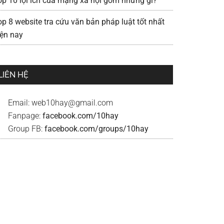
op 10 lợi ích của mạng xã hội gồm những gì?
op 8 website tra cứu văn bản pháp luật tốt nhất
iện nay
LIÊN HỆ
Email:
web10hay@gmail.com
Fanpage:
facebook.com/10hay
Group FB:
facebook.com/groups/10hay