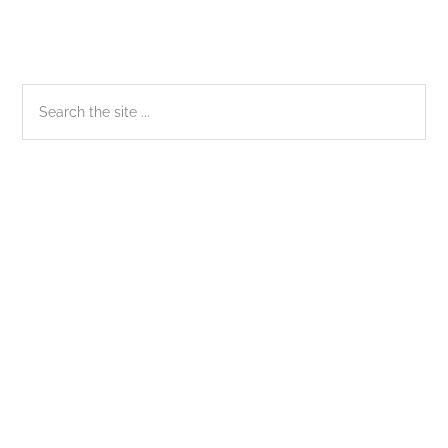
Sidebar
Search
the
chính
site
...