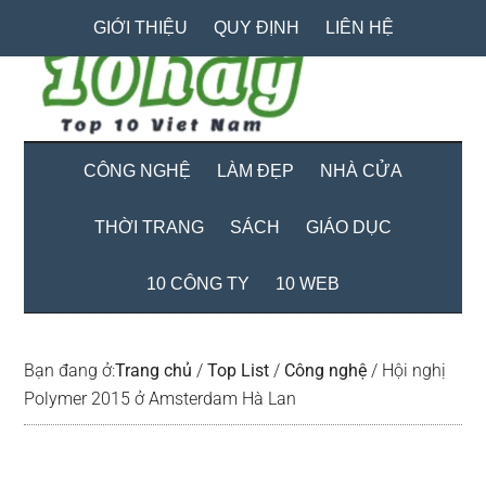
Skip
Skip
Bỏ
GIỚI THIỆU
QUY ĐỊNH
LIÊN HỆ
to
to
qua
main
secondary
primary
content
menu
sidebar
CÔNG NGHỆ
LÀM ĐẸP
NHÀ CỬA
THỜI TRANG
SÁCH
GIÁO DỤC
10 CÔNG TY
10 WEB
Bạn đang ở:
Trang chủ
/
Top List
/
Công nghệ
/
Hội nghị
Polymer 2015 ở Amsterdam Hà Lan