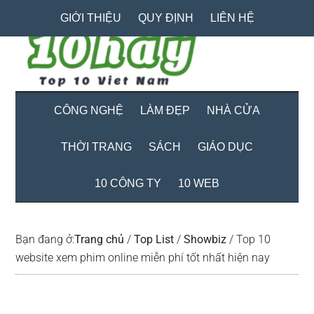
Skip
Skip
Bỏ
GIỚI THIỆU
QUY ĐỊNH
LIÊN HỆ
to
to
qua
main
secondary
primary
content
menu
sidebar
CÔNG NGHỆ
LÀM ĐẸP
NHÀ CỬA
THỜI TRANG
SÁCH
GIÁO DỤC
10 CÔNG TY
10 WEB
Bạn đang ở:
Trang chủ
/
Top List
/
Showbiz
/
Top 10
website xem phim online miễn phí tốt nhất hiện nay