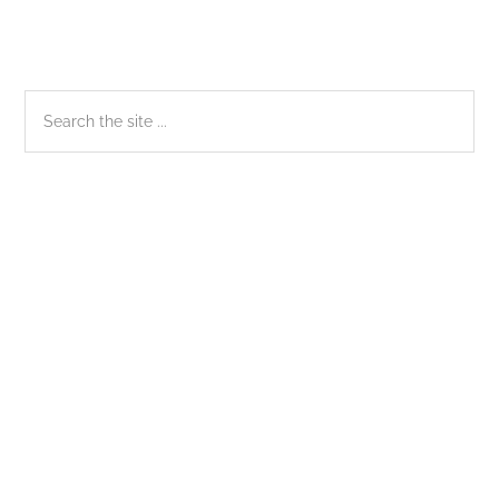
Sidebar
Search
the
chính
site
...