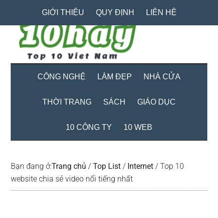
Skip
Skip
Bỏ
GIỚI THIỆU
QUY ĐỊNH
LIÊN HỆ
to
to
qua
main
secondary
primary
content
menu
sidebar
CÔNG NGHỆ
LÀM ĐẸP
NHÀ CỬA
THỜI TRANG
SÁCH
GIÁO DỤC
10 CÔNG TY
10 WEB
Bạn đang ở:
Trang chủ
/
Top List
/
Internet
/
Top 10
website chia sẻ video nổi tiếng nhất